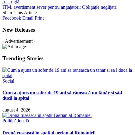
o… riglă
ITM, avertisment sever pentru angajatori: Obligație neglijată
Share This Article
Facebook
Email
Print
New Releases
- Advertisement -
Trending Stories
Social
Cum a ajuns un șofer de 19 ani să rănească un tânăr și să-l
ducă la spital
august 4, 2026
Politică locală
Dronă rusească în spațiul aerian al României!