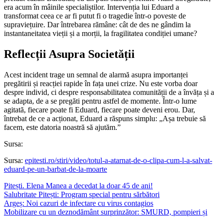
era acum în mâinile specialiștilor. Intervenția lui Eduard a
transformat ceea ce ar fi putut fi o tragedie într-o poveste de
supraviețuire. Dar întrebarea rămâne: cât de des ne gândim la
instantaneitatea vieții și a morții, la fragilitatea condiției umane?
Reflecții Asupra Societății
Acest incident trage un semnal de alarmă asupra importanței
pregătirii și reacției rapide în fața unei crize. Nu este vorba doar
despre individ, ci despre responsabilitatea comunității de a învăța și a
se adapta, de a se pregăti pentru astfel de momente. Într-o lume
agitată, fiecare poate fi Eduard, fiecare poate deveni erou. Dar,
întrebat de ce a acționat, Eduard a răspuns simplu: „Așa trebuie să
facem, este datoria noastră să ajutăm.”
Sursa:
Sursa:
epitesti.ro/stiri/video/totul-a-atarnat-de-o-clipa-cum-l-a-salvat-
eduard-pe-un-barbat-de-la-moarte
Pitești. Elena Manea a decedat la doar 45 de ani!
Salubritate Pitești: Program special pentru sărbători
Argeș: Noi cazuri de infectare cu virus contagios
Mobilizare cu un deznodământ surprinzător: SMURD, pompieri și