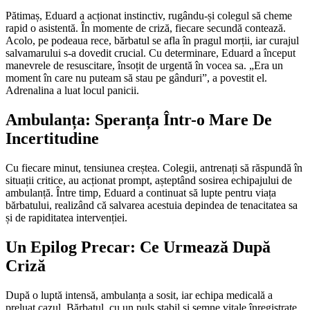
Pătimaș, Eduard a acționat instinctiv, rugându-și colegul să cheme
rapid o asistentă. În momente de criză, fiecare secundă contează.
Acolo, pe podeaua rece, bărbatul se afla în pragul morții, iar curajul
salvamarului s-a dovedit crucial. Cu determinare, Eduard a început
manevrele de resuscitare, însoțit de urgentă în vocea sa. „Era un
moment în care nu puteam să stau pe gânduri”, a povestit el.
Adrenalina a luat locul panicii.
Ambulanța: Speranța Într-o Mare De
Incertitudine
Cu fiecare minut, tensiunea creștea. Colegii, antrenați să răspundă în
situații critice, au acționat prompt, așteptând sosirea echipajului de
ambulanță. Între timp, Eduard a continuat să lupte pentru viața
bărbatului, realizând că salvarea acestuia depindea de tenacitatea sa
și de rapiditatea intervenției.
Un Epilog Precar: Ce Urmează După
Criză
După o luptă intensă, ambulanța a sosit, iar echipa medicală a
preluat cazul. Bărbatul, cu un puls stabil și semne vitale înregistrate,