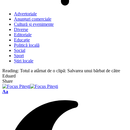
Advertoriale
Anunțuri comerciale
Cultură și evenimente
Diverse
Editoriale
Educație
Politică locală
Social
Sport
Știri locale
Reading:
Totul a atârnat de o clipă: Salvarea unui bărbat de către
Eduard
Share
Font
Aa
Resizer