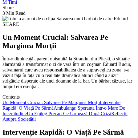
M Timi
Share
3 Min Read
SHARE
Un Moment Crucial: Salvarea Pe
Marginea Morții
Într-o dimineață aparent obișnuită la Ștrandul din Pitești, o situație
alarmantă a transformat o zi de vară într-un coșmar. Eduard Bucur,
salvamarul care avea responsabilitatea de a supraveghea zona, s-a
văzut față în față cu o realitate dramatică atunci când a auzit
strigătele disperate ale unei doamne de la bar. Un bărbat căzuse, iar
timpul era esențial.
Contents
Un Moment Crucial: Salvarea Pe Marginea Morții
Intervenție
Rapidă: O Viață Pe Sărmă
Ambulanța: Speranța Într-o Mare De
Incertitudine
Un Epilog Precar: Ce Urmează După Criză
Reflecții
Asupra Societății
Intervenție Rapidă: O Viață Pe Sărmă