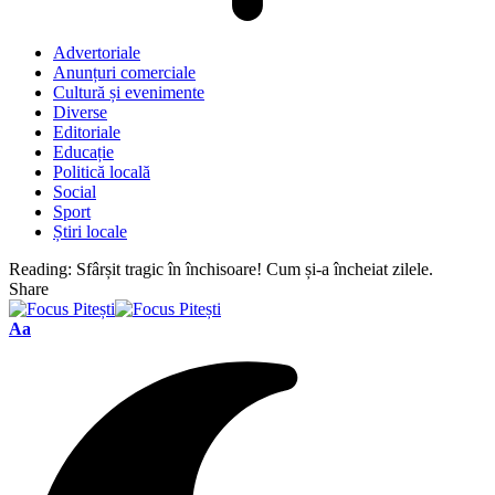
Advertoriale
Anunțuri comerciale
Cultură și evenimente
Diverse
Editoriale
Educație
Politică locală
Social
Sport
Știri locale
Reading:
Sfârșit tragic în închisoare! Cum și-a încheiat zilele.
Share
Font
Aa
Resizer