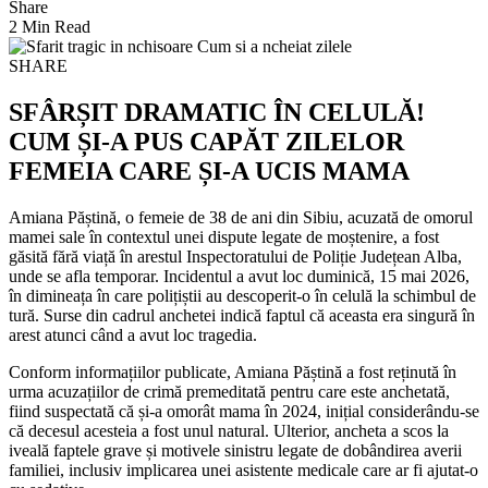
Share
2 Min Read
SHARE
SFÂRȘIT DRAMATIC ÎN CELULĂ!
CUM ȘI-A PUS CAPĂT ZILELOR
FEMEIA CARE ȘI-A UCIS MAMA
Amiana Păștină, o femeie de 38 de ani din Sibiu, acuzată de omorul
mamei sale în contextul unei dispute legate de moștenire, a fost
găsită fără viață în arestul Inspectoratului de Poliție Județean Alba,
unde se afla temporar. Incidentul a avut loc duminică, 15 mai 2026,
în dimineața în care polițiștii au descoperit-o în celulă la schimbul de
tură. Surse din cadrul anchetei indică faptul că aceasta era singură în
arest atunci când a avut loc tragedia.
Conform informațiilor publicate, Amiana Păștină a fost reținută în
urma acuzațiilor de crimă premeditată pentru care este anchetată,
fiind suspectată că și-a omorât mama în 2024, inițial considerându-se
că decesul acesteia a fost unul natural. Ulterior, ancheta a scos la
iveală faptele grave și motivele sinistru legate de dobândirea averii
familiei, inclusiv implicarea unei asistente medicale care ar fi ajutat-o