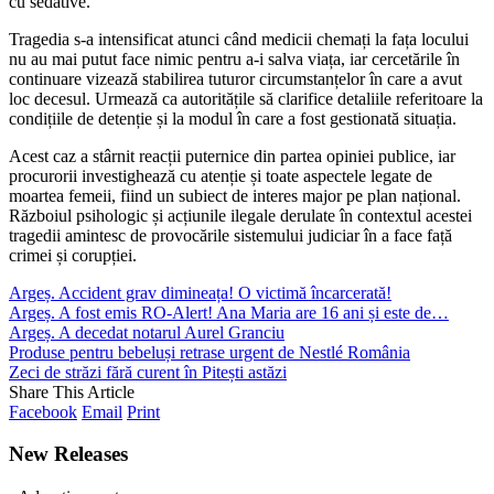
cu sedative.
Tragedia s-a intensificat atunci când medicii chemați la fața locului
nu au mai putut face nimic pentru a-i salva viața, iar cercetările în
continuare vizează stabilirea tuturor circumstanțelor în care a avut
loc decesul. Urmează ca autoritățile să clarifice detaliile referitoare la
condițiile de detenție și la modul în care a fost gestionată situația.
Acest caz a stârnit reacții puternice din partea opiniei publice, iar
procurorii investighează cu atenție și toate aspectele legate de
moartea femeii, fiind un subiect de interes major pe plan național.
Războiul psihologic și acțiunile ilegale derulate în contextul acestei
tragedii amintesc de provocările sistemului judiciar în a face față
crimei și corupției.
Argeș. Accident grav dimineața! O victimă încarcerată!
Argeș. A fost emis RO-Alert! Ana Maria are 16 ani și este de…
Argeș. A decedat notarul Aurel Granciu
Produse pentru bebeluși retrase urgent de Nestlé România
Zeci de străzi fără curent în Pitești astăzi
Share This Article
Facebook
Email
Print
New Releases