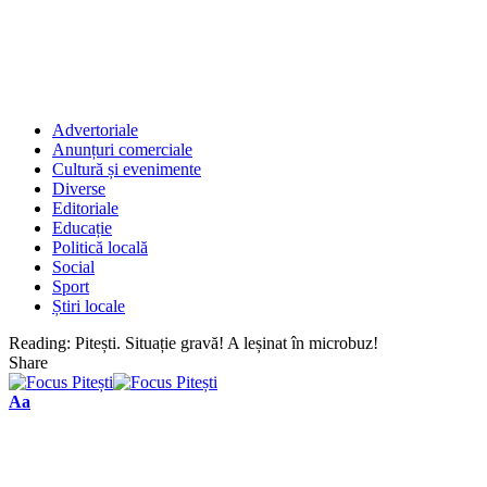
Advertoriale
Anunțuri comerciale
Cultură și evenimente
Diverse
Editoriale
Educație
Politică locală
Social
Sport
Știri locale
Reading:
Pitești. Situație gravă! A leșinat în microbuz!
Share
Font
Aa
Resizer