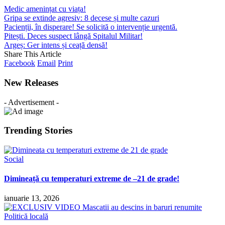
Medic amenințat cu viața!
Gripa se extinde agresiv: 8 decese și multe cazuri
Pacienții, în disperare! Se solicită o intervenție urgentă.
Pitești. Deces suspect lângă Spitalul Militar!
Argeș: Ger intens și ceață densă!
Share This Article
Facebook
Email
Print
New Releases
- Advertisement -
Trending Stories
Social
Dimineață cu temperaturi extreme de –21 de grade!
ianuarie 13, 2026
Politică locală