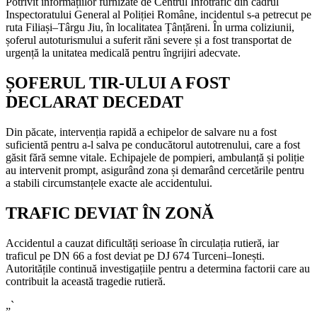
Potrivit informațiilor furnizate de Centrul Infotrafic din cadrul
Inspectoratului General al Poliției Române, incidentul s-a petrecut pe
ruta Filiași–Târgu Jiu, în localitatea Țânțăreni. În urma coliziunii,
șoferul autoturismului a suferit răni severe și a fost transportat de
urgență la unitatea medicală pentru îngrijiri adecvate.
ȘOFERUL TIR-ULUI A FOST
DECLARAT DECEDAT
Din păcate, intervenția rapidă a echipelor de salvare nu a fost
suficientă pentru a-l salva pe conducătorul autotrenului, care a fost
găsit fără semne vitale. Echipajele de pompieri, ambulanță și poliție
au intervenit prompt, asigurând zona și demarând cercetările pentru
a stabili circumstanțele exacte ale accidentului.
TRAFIC DEVIAT ÎN ZONĂ
Accidentul a cauzat dificultăți serioase în circulația rutieră, iar
traficul pe DN 66 a fost deviat pe DJ 674 Turceni–Ionești.
Autoritățile continuă investigațiile pentru a determina factorii care au
contribuit la această tragedie rutieră.
„`