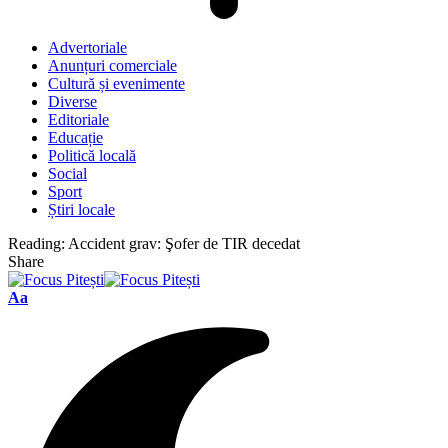
Advertoriale
Anunțuri comerciale
Cultură și evenimente
Diverse
Editoriale
Educație
Politică locală
Social
Sport
Știri locale
Reading:
Accident grav: Şofer de TIR decedat
Share
Font
Aa
Resizer