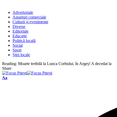
Advertoriale
Anunțuri comerciale
Cultură și evenimente
Diverse
Editoriale
Educație
Politică locală
Social
Sport
Știri locale
Reading:
Moarte teribilă la Lunca Corbului, în Argeș! A decedat la
Share
Font
Aa
Resizer