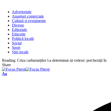
Advertoriale
Anunțuri comerciale
Cultură și evenimente
Diverse
Editoriale
Educație
Politică locală
Social
Sport
Știri locale
Reading:
Criza carburanților l-a determinat să cedeze: percheziții în
Share
Font
Aa
Resizer