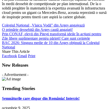
în medii deosebit de competiționale pe plan internațional. De la o
solidă pregătire în matematică la expertiza avansată în infrastructura
cloud pentru un gigant ca Mercedes-Benz, aceasta reprezintă o sursă
de inspirație pentru tinerii care aspiră la cariere globale.
Colegiul Național „Vlaicu Vodă” din Argeș angajează
O primărie deosebită din Argeș caută angajați!
Prin CONAF, elevii din Pitești transformă ideile în acțiuni pentru
Zile libere suplimentare pentru părinți! Care sunt cerințele
BAC 2026: Singura medie de 10 din Argeș obținută la Colegiul
Național
Share This Article
Facebook
Email
Print
New Releases
- Advertisement -
Trending Stories
Semnăturile care dispar din România! Interzis!
octombrie 9, 2025