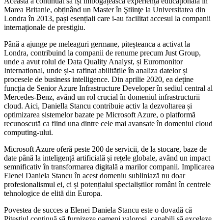
Aceasta a continuat să își îmbogățească experiența educațională în
Marea Britanie, obținând un Master în Ştiinţe la Universitatea din
Londra în 2013, pași esențiali care i-au facilitat accesul la companii
internaționale de prestigiu.
Până a ajunge pe meleaguri germane, piteșteanca a activat la
Londra, contribuind la companii de renume precum Just Group,
unde a avut rolul de Data Quality Analyst, și Euromonitor
International, unde și-a rafinat abilitățile în analiza datelor și
procesele de business intelligence. Din aprilie 2020, ea deține
funcția de Senior Azure Infrastructure Developer în sediul central al
Mercedes-Benz, având un rol crucial în domeniul infrastructurii
cloud. Aici, Daniella Stancu contribuie activ la dezvoltarea și
optimizarea sistemelor bazate pe Microsoft Azure, o platformă
recunoscută ca fiind una dintre cele mai avansate în domeniul cloud
computing-ului.
Microsoft Azure oferă peste 200 de servicii, de la stocare, baze de
date până la inteligență artificială și rețele globale, având un impact
semnificativ în transformarea digitală a marilor companii. Implicarea
Elenei Daniela Stancu în acest domeniu subliniază nu doar
profesionalismul ei, ci și potențialul specialiștilor români în centrele
tehnologice de elită din Europa.
Povestea de succes a Elenei Daniela Stancu este o dovadă că
Piteștiul continuă să furnizeze oameni valoroși, capabili să exceleze