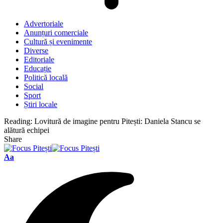
Advertoriale
Anunțuri comerciale
Cultură și evenimente
Diverse
Editoriale
Educație
Politică locală
Social
Sport
Știri locale
Reading:
Lovitură de imagine pentru Pitești: Daniela Stancu se
alătură echipei
Share
Font
Aa
Resizer