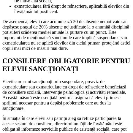
fie într-o altă școală,
exmatricularea fără drept de reînscriere, aplicabilă elevilor din
învățământul postliceal.
De asemenea, elevii care acumulează 20 de absențe nemotivate sau
depășesc pragul de 20% absențe nejustificate la o anumită disciplină
pot suferi scăderea mediei anuale la purtare cu un punct. Este
important de menționat că sancțiunile care implică suspendarea sau
exmatricularea nu se aplică elevilor din ciclul primar, protejând astfel
copiii mai mici de măsuri mai dure.
CONSILIERE OBLIGATORIE PENTRU
ELEVII SANCȚIONAȚI
Elevii care sunt sancționați prin suspendare, preaviz de
exmatriculare sau exmatriculare cu drept de reînscriere beneficiază
de consiliere școlară, intervenție psihologică și activități remediale.
Această măsură este esențială pentru a asigura că elevii primesc
sprijinul necesar pentru a depăși problemele care au dus la
sancționare.
În situația în care elevii sau părinții aleg să refuze participarea la
aceste sesiuni de consiliere, directorul unității de învățământ este
obligat să informeze serviciile publice de asistență socială, care pot