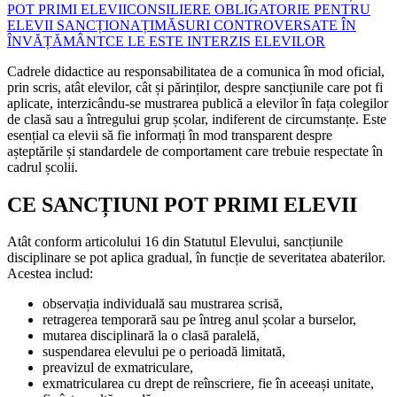
POT PRIMI ELEVII
CONSILIERE OBLIGATORIE PENTRU
ELEVII SANCȚIONAȚI
MĂSURI CONTROVERSATE ÎN
ÎNVĂȚĂMÂNT
CE LE ESTE INTERZIS ELEVILOR
Cadrele didactice au responsabilitatea de a comunica în mod oficial,
prin scris, atât elevilor, cât și părinților, despre sancțiunile care pot fi
aplicate, interzicându-se mustrarea publică a elevilor în fața colegilor
de clasă sau a întregului grup școlar, indiferent de circumstanțe. Este
esențial ca elevii să fie informați în mod transparent despre
așteptările și standardele de comportament care trebuie respectate în
cadrul școlii.
CE SANCȚIUNI POT PRIMI ELEVII
Atât conform articolului 16 din Statutul Elevului, sancțiunile
disciplinare se pot aplica gradual, în funcție de severitatea abaterilor.
Acestea includ:
observația individuală sau mustrarea scrisă,
retragerea temporară sau pe întreg anul școlar a burselor,
mutarea disciplinară la o clasă paralelă,
suspendarea elevului pe o perioadă limitată,
preavizul de exmatriculare,
exmatricularea cu drept de reînscriere, fie în aceeași unitate,