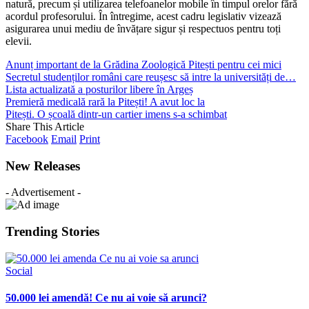
natură, precum și utilizarea telefoanelor mobile în timpul orelor fără
acordul profesorului. În întregime, acest cadru legislativ vizează
asigurarea unui mediu de învățare sigur și respectuos pentru toți
elevii.
Anunț important de la Grădina Zoologică Pitești pentru cei mici
Secretul studenților români care reușesc să intre la universități de…
Lista actualizată a posturilor libere în Argeș
Premieră medicală rară la Pitești! A avut loc la
Pitești. O școală dintr-un cartier imens s-a schimbat
Share This Article
Facebook
Email
Print
New Releases
- Advertisement -
Trending Stories
Social
50.000 lei amendă! Ce nu ai voie să arunci?