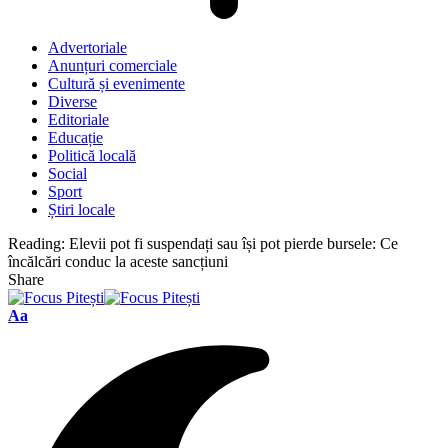
Advertoriale
Anunțuri comerciale
Cultură și evenimente
Diverse
Editoriale
Educație
Politică locală
Social
Sport
Știri locale
Reading:
Elevii pot fi suspendați sau își pot pierde bursele: Ce
încălcări conduc la aceste sancțiuni
Share
Font
Aa
Resizer