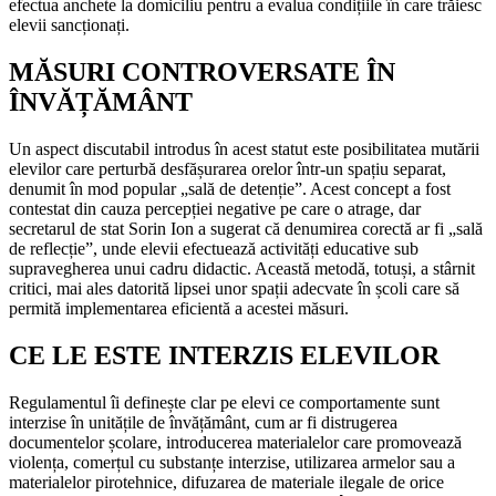
efectua anchete la domiciliu pentru a evalua condițiile în care trăiesc
elevii sancționați.
MĂSURI CONTROVERSATE ÎN
ÎNVĂȚĂMÂNT
Un aspect discutabil introdus în acest statut este posibilitatea mutării
elevilor care perturbă desfășurarea orelor într-un spațiu separat,
denumit în mod popular „sală de detenție”. Acest concept a fost
contestat din cauza percepției negative pe care o atrage, dar
secretarul de stat Sorin Ion a sugerat că denumirea corectă ar fi „sală
de reflecție”, unde elevii efectuează activități educative sub
supravegherea unui cadru didactic. Această metodă, totuși, a stârnit
critici, mai ales datorită lipsei unor spații adecvate în școli care să
permită implementarea eficientă a acestei măsuri.
CE LE ESTE INTERZIS ELEVILOR
Regulamentul îi definește clar pe elevi ce comportamente sunt
interzise în unitățile de învățământ, cum ar fi distrugerea
documentelor școlare, introducerea materialelor care promovează
violența, comerțul cu substanțe interzise, utilizarea armelor sau a
materialelor pirotehnice, difuzarea de materiale ilegale de orice