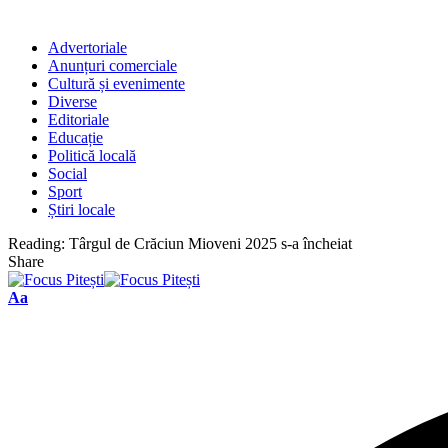
Advertoriale
Anunțuri comerciale
Cultură și evenimente
Diverse
Editoriale
Educație
Politică locală
Social
Sport
Știri locale
Reading:
Târgul de Crăciun Mioveni 2025 s-a încheiat
Share
Font
Aa
Resizer