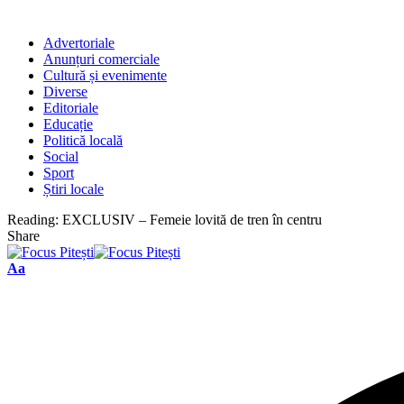
Advertoriale
Anunțuri comerciale
Cultură și evenimente
Diverse
Editoriale
Educație
Politică locală
Social
Sport
Știri locale
Reading:
EXCLUSIV – Femeie lovită de tren în centru
Share
Font
Aa
Resizer