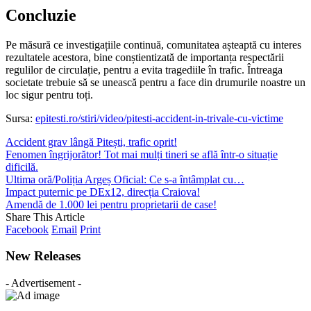
Concluzie
Pe măsură ce investigațiile continuă, comunitatea așteaptă cu interes
rezultatele acestora, bine conștientizată de importanța respectării
regulilor de circulație, pentru a evita tragediile în trafic. Întreaga
societate trebuie să se unească pentru a face din drumurile noastre un
loc sigur pentru toți.
Sursa:
epitesti.ro/stiri/video/pitesti-accident-in-trivale-cu-victime
Accident grav lângă Pitești, trafic oprit!
Fenomen îngrijorător! Tot mai mulți tineri se află într-o situație
dificilă.
Ultima oră/Poliția Argeș Oficial: Ce s-a întâmplat cu…
Impact puternic pe DEx12, direcția Craiova!
Amendă de 1.000 lei pentru proprietarii de case!
Share This Article
Facebook
Email
Print
New Releases
- Advertisement -