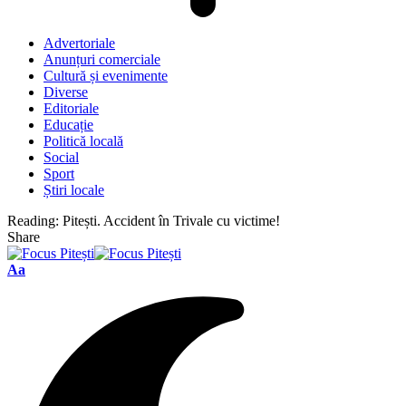
Advertoriale
Anunțuri comerciale
Cultură și evenimente
Diverse
Editoriale
Educație
Politică locală
Social
Sport
Știri locale
Reading:
Pitești. Accident în Trivale cu victime!
Share
Font
Aa
Resizer