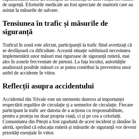
de urgență. Eforturile medicale au fost apreciate de martorii care au
asistat la măsurile de salvare.
Tensiunea în trafic și măsurile de
siguranță
Traficul în zonă este afectat, participanții la trafic fiind avertizați că
se desfășoară cu dificultate. Această situație subliniază necesitatea
implementării unor măsuri mai riguroase de siguranță rutieră, mai
ales în zonele frecventate de pietoni. La fața locului, autoritățile
analizează posibile măsuri ce ar putea contribui la prevenirea unor
astfel de accidente în viitor.
Reflecții asupra accidentului
Accidentul din Trivale este un memento dureros al importanței
respectării regulilor de circulație și a semnelor de circulație. Fiecare
participant la trafic are datoria de a acționa cu responsabilitate,
pentru a proteja nu doar propria viață, ci și pe cea a celorlalți.
Comunitatea din Pitești a fost zguduită de acest incident și rămâne în
alertă, sperând că educația rutieră și măsurile de siguranță vor deveni
priorități esențiale în viitor.