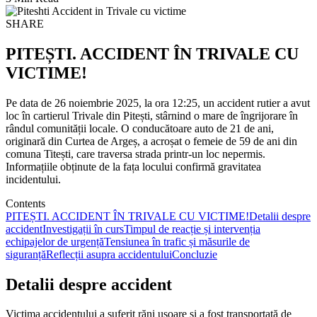
SHARE
PITEȘTI. ACCIDENT ÎN TRIVALE CU
VICTIME!
Pe data de 26 noiembrie 2025, la ora 12:25, un accident rutier a avut
loc în cartierul Trivale din Pitești, stârnind o mare de îngrijorare în
rândul comunității locale. O conducătoare auto de 21 de ani,
originară din Curtea de Argeș, a acroșat o femeie de 59 de ani din
comuna Titești, care traversa strada printr-un loc nepermis.
Informațiile obținute de la fața locului confirmă gravitatea
incidentului.
Contents
PITEȘTI. ACCIDENT ÎN TRIVALE CU VICTIME!
Detalii despre
accident
Investigații în curs
Timpul de reacție și intervenția
echipajelor de urgență
Tensiunea în trafic și măsurile de
siguranță
Reflecții asupra accidentului
Concluzie
Detalii despre accident
Victima accidentului a suferit răni ușoare și a fost transportată de