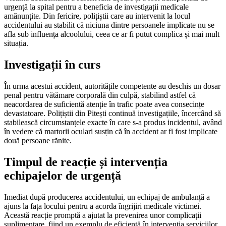
urgență la spital pentru a beneficia de investigații medicale
amănunțite. Din fericire, polițiștii care au intervenit la locul
accidentului au stabilit că niciuna dintre persoanele implicate nu se
afla sub influența alcoolului, ceea ce ar fi putut complica și mai mult
situația.
Investigații în curs
În urma acestui accident, autoritățile competente au deschis un dosar
penal pentru vătămare corporală din culpă, stabilind astfel că
neacordarea de suficientă atenție în trafic poate avea consecințe
devastatoare. Polițiștii din Pitești continuă investigațiile, încercând să
stabilească circumstanțele exacte în care s-a produs incidentul, având
în vedere că martorii oculari susțin că în accident ar fi fost implicate
două persoane rănite.
Timpul de reacție și intervenția
echipajelor de urgență
Imediat după producerea accidentului, un echipaj de ambulanță a
ajuns la fața locului pentru a acorda îngrijiri medicale victimei.
Această reacție promptă a ajutat la prevenirea unor complicații
suplimentare, fiind un exemplu de eficiență în intervenția serviciilor