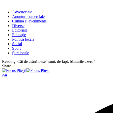
Advertoriale
Anunțuri comerciale
Cultură și evenimente
Diverse
Editoriale
Educație
Politică locală
Social
Sport
Știri locale
Reading:
Cât de „sănătoase” sunt, de fapt, băuturile „zero”
Share
Font
Aa
Resizer