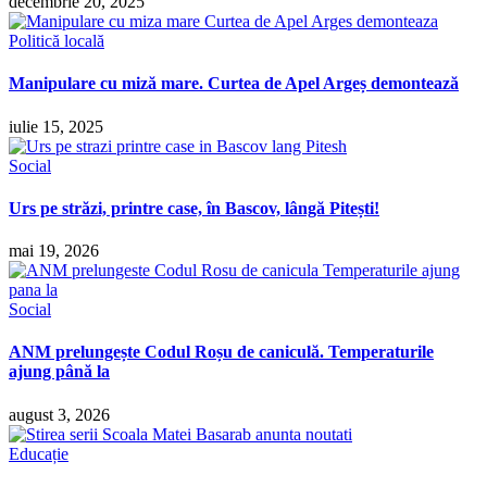
decembrie 20, 2025
Politică locală
Manipulare cu miză mare. Curtea de Apel Argeș demontează
iulie 15, 2025
Social
Urs pe străzi, printre case, în Bascov, lângă Pitești!
mai 19, 2026
Social
ANM prelungește Codul Roșu de caniculă. Temperaturile
ajung până la
august 3, 2026
Educație