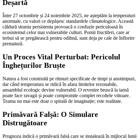
Deșartă
Între 27 octombrie și 24 noiembrie 2025, ne așteptăm la temperaturi
anormale, cu valori ce depășesc standardele climatologice. Această
căldură straniu persistenta provoacă o confuzie periculoasă în
ecosistemul celor mai vulnerabile culturi. Pomii fructiferi, care ar
trebui să se pregătească pentru odihnă, sunt deja pe cale de înflorire
prematură.
Un Proces Vital Perturbat: Pericolul
Înghețurilor Bruște
Natura a fost construită pe ritmuri specificate de timpi și anotimpuri,
dar când temperatura se ridică în afara limitelor rezonabile,
ansamblul ecologic devine vulnerabil. O revenire bruscă la iarnă
poate face ravagii și poate compromite complet recoltele viitoare.
Teama nu mai este doar o spirală de imaginație; este realitate.
Primăvară Falșă: O Simulare
Distrugătoare
Prognoza indică o primăvară falsă care se instalează în mijlocul lunii