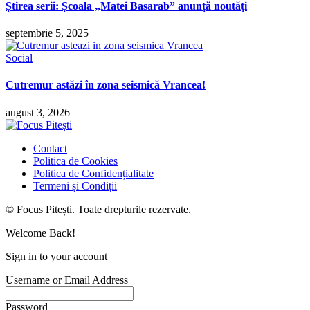
Știrea serii: Școala „Matei Basarab” anunță noutăți
septembrie 5, 2025
Social
Cutremur astăzi în zona seismică Vrancea!
august 3, 2026
Contact
Politica de Cookies
Politica de Confidențialitate
Termeni și Condiții
© Focus Pitești. Toate drepturile rezervate.
Welcome Back!
Sign in to your account
Username or Email Address
Password