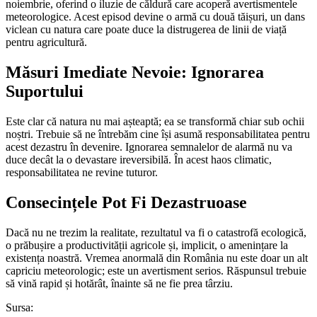
noiembrie, oferind o iluzie de căldură care acoperă avertismentele
meteorologice. Acest episod devine o armă cu două tăișuri, un dans
viclean cu natura care poate duce la distrugerea de linii de viață
pentru agricultură.
Măsuri Imediate Nevoie: Ignorarea
Suportului
Este clar că natura nu mai așteaptă; ea se transformă chiar sub ochii
noștri. Trebuie să ne întrebăm cine își asumă responsabilitatea pentru
acest dezastru în devenire. Ignorarea semnalelor de alarmă nu va
duce decât la o devastare ireversibilă. În acest haos climatic,
responsabilitatea ne revine tuturor.
Consecințele Pot Fi Dezastruoase
Dacă nu ne trezim la realitate, rezultatul va fi o catastrofă ecologică,
o prăbușire a productivității agricole și, implicit, o amenințare la
existența noastră. Vremea anormală din România nu este doar un alt
capriciu meteorologic; este un avertisment serios. Răspunsul trebuie
să vină rapid și hotărât, înainte să ne fie prea târziu.
Sursa: