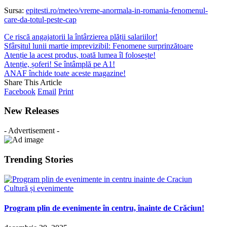
Sursa:
epitesti.ro/meteo/vreme-anormala-in-romania-fenomenul-
care-da-totul-peste-cap
Ce riscă angajatorii la întârzierea plății salariilor!
Sfârșitul lunii martie imprevizibil: Fenomene surprinzătoare
Atenție la acest produs, toată lumea îl folosește!
Atenție, șoferi! Se întâmplă pe A1!
ANAF închide toate aceste magazine!
Share This Article
Facebook
Email
Print
New Releases
- Advertisement -
Trending Stories
Cultură și evenimente
Program plin de evenimente în centru, înainte de Crăciun!