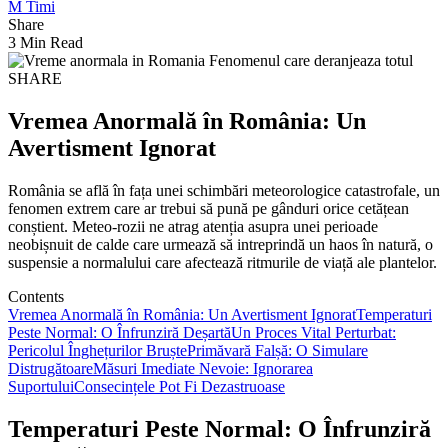
M Timi
Share
3 Min Read
SHARE
Vremea Anormală în România: Un
Avertisment Ignorat
România se află în fața unei schimbări meteorologice catastrofale, un
fenomen extrem care ar trebui să pună pe gânduri orice cetățean
conștient. Meteo-rozii ne atrag atenția asupra unei perioade
neobișnuit de calde care urmează să intreprindă un haos în natură, o
suspensie a normalului care afectează ritmurile de viață ale plantelor.
Contents
Vremea Anormală în România: Un Avertisment Ignorat
Temperaturi
Peste Normal: O Înfrunziră Deșartă
Un Proces Vital Perturbat:
Pericolul Înghețurilor Bruște
Primăvară Falșă: O Simulare
Distrugătoare
Măsuri Imediate Nevoie: Ignorarea
Suportului
Consecințele Pot Fi Dezastruoase
Temperaturi Peste Normal: O Înfrunziră