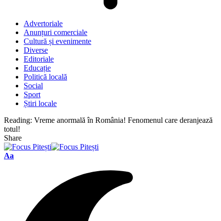
Advertoriale
Anunțuri comerciale
Cultură și evenimente
Diverse
Editoriale
Educație
Politică locală
Social
Sport
Știri locale
Reading:
Vreme anormală în România! Fenomenul care deranjează
totul!
Share
Font
Aa
Resizer