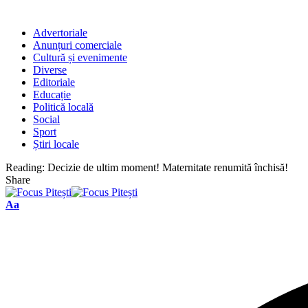
Advertoriale
Anunțuri comerciale
Cultură și evenimente
Diverse
Editoriale
Educație
Politică locală
Social
Sport
Știri locale
Reading:
Decizie de ultim moment! Maternitate renumită închisă!
Share
Font
Aa
Resizer