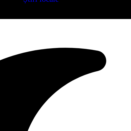
Reading:
Spitalul Militar de Urgență „Dr. Ion Jianu” Pitești
Share