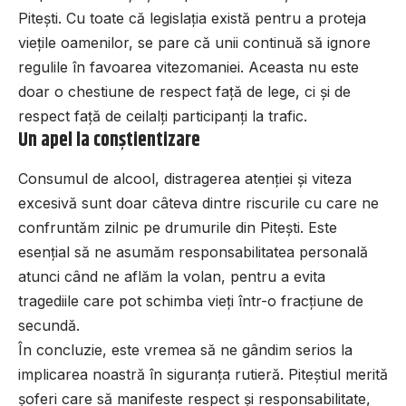
Pitești. Cu toate că legislația există pentru a proteja
viețile oamenilor, se pare că unii continuă să ignore
regulile în favoarea vitezomaniei. Aceasta nu este
doar o chestiune de respect față de lege, ci și de
respect față de ceilalți participanți la trafic.
Un apel la conștientizare
Consumul de alcool, distragerea atenției și viteza
excesivă sunt doar câteva dintre riscurile cu care ne
confruntăm zilnic pe drumurile din Pitești. Este
esențial să ne asumăm responsabilitatea personală
atunci când ne aflăm la volan, pentru a evita
tragediile care pot schimba vieți într-o fracțiune de
secundă.
În concluzie, este vremea să ne gândim serios la
implicarea noastră în siguranța rutieră. Piteștiul merită
șoferi care să manifeste respect și responsabilitate,