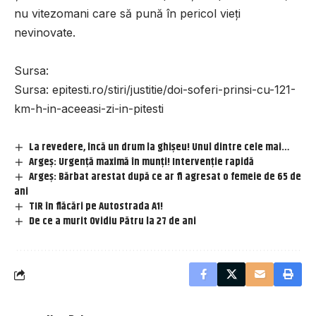
nu vitezomani care să pună în pericol vieți
nevinovate.
Sursa:
Sursa:
epitesti.ro/stiri/justitie/doi-soferi-prinsi-cu-121-
km-h-in-aceeasi-zi-in-pitesti
La revedere, încă un drum la ghișeu! Unul dintre cele mai…
Argeș: Urgență maximă în munți! Intervenție rapidă
Argeș: Bărbat arestat după ce ar fi agresat o femeie de 65 de
ani
TIR în flăcări pe Autostrada A1!
De ce a murit Ovidiu Pătru la 27 de ani