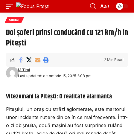
Aa
SOCIAL
Doi șoferi prinsi conducând cu 121 km/h în
Pitești
2 Min Read
M Timi
Last updated: octombrie 15, 2025 2:08 pm
Vitezomani la Pitești: O realitate alarmantă
Piteștiul, un oraș cu străzi aglomerate, este martorul
unor incidente rutiere din ce în ce mai frecvente. Într-
o zi obișnuită, două mașini au fost surprinse rulând
cu 121 km/h, adică de două ori mai repede decât