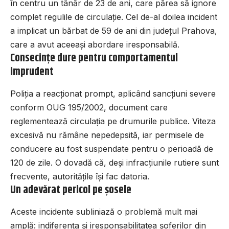
în centru un tânăr de 23 de ani, care părea să ignore
complet regulile de circulație. Cel de-al doilea incident
a implicat un bărbat de 59 de ani din județul Prahova,
care a avut aceeași abordare iresponsabilă.
Consecințe dure pentru comportamentul
imprudent
Poliția a reacționat prompt, aplicând sancțiuni severe
conform OUG 195/2002, document care
reglementează circulația pe drumurile publice. Viteza
excesivă nu rămâne nepedepsită, iar permisele de
conducere au fost suspendate pentru o perioadă de
120 de zile. O dovadă că, deși infracțiunile rutiere sunt
frecvente, autoritățile își fac datoria.
Un adevărat pericol pe șosele
Aceste incidente subliniază o problemă mult mai
amplă: indiferența și iresponsabilitatea șoferilor din