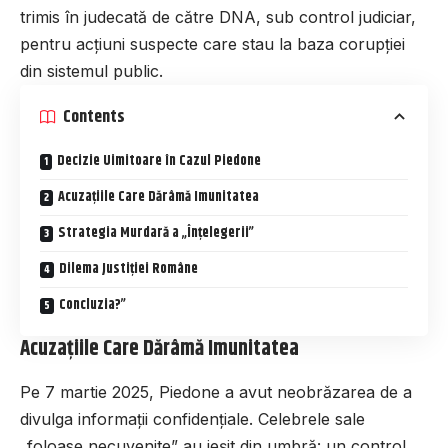
trimis în judecată de către DNA, sub control judiciar,
pentru acțiuni suspecte care stau la baza corupției
din sistemul public.
Contents
Decizie Uimitoare în Cazul Piedone
Acuzațiile Care Dărâmă Imunitatea
Strategia Murdară a „Înțelegerii”
Dilema Justiției Române
Concluzia?”
Acuzațiile Care Dărâmă Imunitatea
Pe 7 martie 2025, Piedone a avut neobrăzarea de a
divulga informații confidențiale. Celebrele sale
„foloase necuvenite” au ieșit din umbră: un control