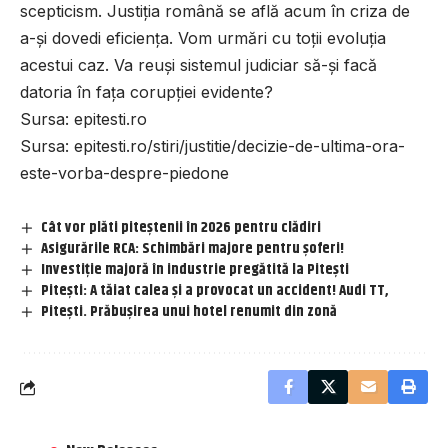
scepticism. Justiția română se află acum în criza de
a-și dovedi eficiența. Vom urmări cu toții evoluția
acestui caz. Va reuși sistemul judiciar să-și facă
datoria în fața corupției evidente?
Sursa:
epitesti.ro
Sursa:
epitesti.ro/stiri/justitie/decizie-de-ultima-ora-
este-vorba-despre-piedone
Cât vor plăti piteștenii în 2026 pentru clădiri
Asigurările RCA: Schimbări majore pentru șoferi!
Investiție majoră în industrie pregătită la Pitești
Pitești: A tăiat calea și a provocat un accident! Audi TT,
Pitești. Prăbușirea unui hotel renumit din zonă