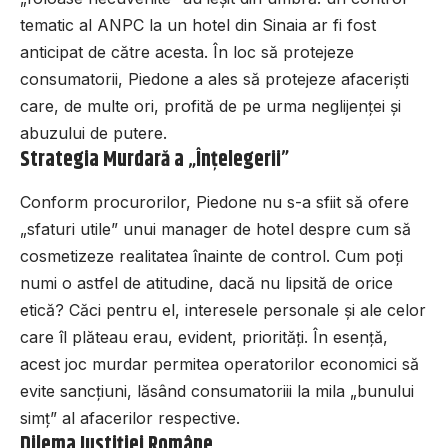
tematic al ANPC la un hotel din Sinaia ar fi fost
anticipat de către acesta. În loc să protejeze
consumatorii, Piedone a ales să protejeze afaceriști
care, de multe ori, profită de pe urma neglijenței și
abuzului de putere.
Strategia Murdară a „Înțelegerii”
Conform procurorilor, Piedone nu s-a sfiit să ofere
„sfaturi utile” unui manager de hotel despre cum să
cosmetizeze realitatea înainte de control. Cum poți
numi o astfel de atitudine, dacă nu lipsită de orice
etică? Căci pentru el, interesele personale și ale celor
care îl plăteau erau, evident, priorități. În esență,
acest joc murdar permitea operatorilor economici să
evite sancțiuni, lăsând consumatoriii la mila „bunului
simț” al afacerilor respective.
Dilema Justiției Române