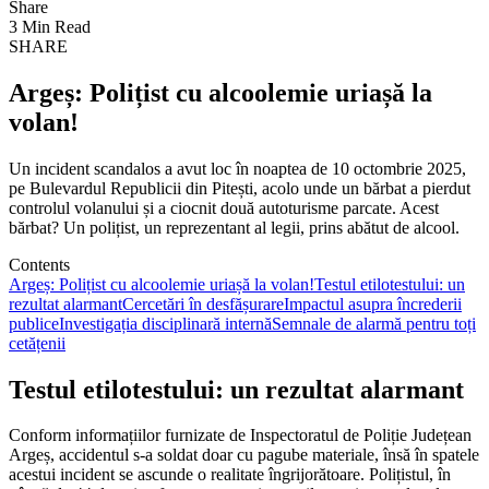
Share
3 Min Read
SHARE
Argeș: Polițist cu alcoolemie uriașă la
volan!
Un incident scandalos a avut loc în noaptea de 10 octombrie 2025,
pe Bulevardul Republicii din Pitești, acolo unde un bărbat a pierdut
controlul volanului și a ciocnit două autoturisme parcate. Acest
bărbat? Un polițist, un reprezentant al legii, prins abătut de alcool.
Contents
Argeș: Polițist cu alcoolemie uriașă la volan!
Testul etilotestului: un
rezultat alarmant
Cercetări în desfășurare
Impactul asupra încrederii
publice
Investigația disciplinară internă
Semnale de alarmă pentru toți
cetățenii
Testul etilotestului: un rezultat alarmant
Conform informațiilor furnizate de Inspectoratul de Poliție Județean
Argeș, accidentul s-a soldat doar cu pagube materiale, însă în spatele
acestui incident se ascunde o realitate îngrijorătoare. Polițistul, în