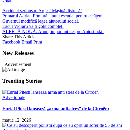
volan
Accident serious în Argeș! Mașină distrusă!
Primarul Adrian Frîntură, anunț esențial pentru cetățeni
Guvernul modifică legea ajutorului social.
Lacul Vidraru va fi golit complet!
ALERTĂ NOUĂ: Anunț important despre Autostradă!
Share This Article
Facebook
Email
Print
New Releases
- Advertisement -
Trending Stories
Advertoriale
Eurial Pitești lansează „arma anti-stres” de la Citroën:
martie 12, 2026