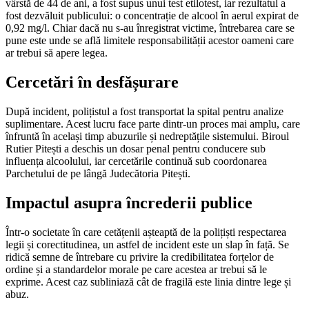
vârstă de 44 de ani, a fost supus unui test etilotest, iar rezultatul a
fost dezvăluit publicului: o concentrație de alcool în aerul expirat de
0,92 mg/l. Chiar dacă nu s-au înregistrat victime, întrebarea care se
pune este unde se află limitele responsabilității acestor oameni care
ar trebui să apere legea.
Cercetări în desfășurare
După incident, polițistul a fost transportat la spital pentru analize
suplimentare. Acest lucru face parte dintr-un proces mai amplu, care
înfruntă în același timp abuzurile și nedreptățile sistemului. Biroul
Rutier Pitești a deschis un dosar penal pentru conducere sub
influența alcoolului, iar cercetările continuă sub coordonarea
Parchetului de pe lângă Judecătoria Pitești.
Impactul asupra încrederii publice
Într-o societate în care cetățenii așteaptă de la polițiști respectarea
legii și corectitudinea, un astfel de incident este un slap în față. Se
ridică semne de întrebare cu privire la credibilitatea forțelor de
ordine și a standardelor morale pe care acestea ar trebui să le
exprime. Acest caz subliniază cât de fragilă este linia dintre lege și
abuz.