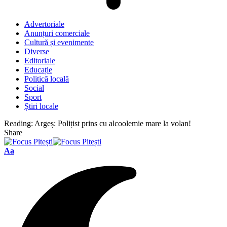
Advertoriale
Anunțuri comerciale
Cultură și evenimente
Diverse
Editoriale
Educație
Politică locală
Social
Sport
Știri locale
Reading:
Argeș: Polițist prins cu alcoolemie mare la volan!
Share
Font
Aa
Resizer