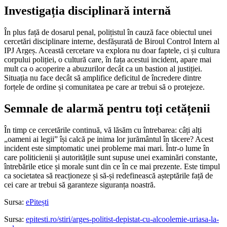
Investigația disciplinară internă
În plus față de dosarul penal, polițistul în cauză face obiectul unei
cercetări disciplinare interne, desfășurată de Biroul Control Intern al
IPJ Argeș. Această cercetare va explora nu doar faptele, ci și cultura
corpului poliției, o cultură care, în fața acestui incident, apare mai
mult ca o acoperire a abuzurilor decât ca un bastion al justiției.
Situația nu face decât să amplifice deficitul de încredere dintre
forțele de ordine și comunitatea pe care ar trebui să o protejeze.
Semnale de alarmă pentru toți cetățenii
În timp ce cercetările continuă, vă lăsăm cu întrebarea: câți alți
„oameni ai legii” își calcă pe inima lor jurământul în tăcere? Acest
incident este simptomatic unei probleme mai mari. Într-o lume în
care politicienii și autoritățile sunt supuse unei examinări constante,
întrebările etice și morale sunt din ce în ce mai prezente. Este timpul
ca societatea să reacționeze și să-și redefinească așteptările față de
cei care ar trebui să garanteze siguranța noastră.
Sursa:
ePitești
Sursa:
epitesti.ro/stiri/arges-politist-depistat-cu-alcoolemie-uriasa-la-