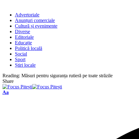
Advertoriale
Anunțuri comerciale
Cultură și evenimente
Diverse
Editoriale
Educație
Politică locală
Social
Sport
Știri locale
Reading:
Măsuri pentru siguranța rutieră pe toate străzile
Share
Font
Aa
Resizer