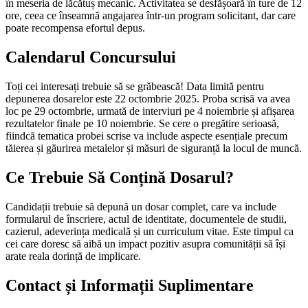
în meseria de lăcătuș mecanic. Activitatea se desfășoară în ture de 12
ore, ceea ce înseamnă angajarea într-un program solicitant, dar care
poate recompensa efortul depus.
Calendarul Concursului
Toți cei interesați trebuie să se grăbească! Data limită pentru
depunerea dosarelor este 22 octombrie 2025. Proba scrisă va avea
loc pe 29 octombrie, urmată de interviuri pe 4 noiembrie și afișarea
rezultatelor finale pe 10 noiembrie. Se cere o pregătire serioasă,
fiindcă tematica probei scrise va include aspecte esențiale precum
tăierea și găurirea metalelor și măsuri de siguranță la locul de muncă.
Ce Trebuie Să Conțină Dosarul?
Candidații trebuie să depună un dosar complet, care va include
formularul de înscriere, actul de identitate, documentele de studii,
cazierul, adeverința medicală și un curriculum vitae. Este timpul ca
cei care doresc să aibă un impact pozitiv asupra comunității să își
arate reala dorință de implicare.
Contact și Informații Suplimentare