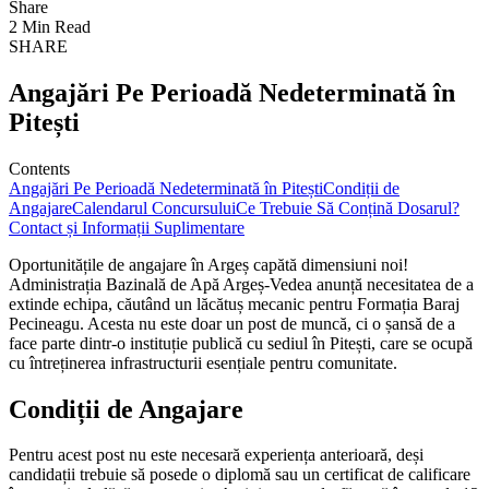
Share
2 Min Read
SHARE
Angajări Pe Perioadă Nedeterminată în
Pitești
Contents
Angajări Pe Perioadă Nedeterminată în Pitești
Condiții de
Angajare
Calendarul Concursului
Ce Trebuie Să Conțină Dosarul?
Contact și Informații Suplimentare
Oportunitățile de angajare în Argeș capătă dimensiuni noi!
Administrația Bazinală de Apă Argeș-Vedea anunță necesitatea de a
extinde echipa, căutând un lăcătuș mecanic pentru Formația Baraj
Pecineagu. Acesta nu este doar un post de muncă, ci o șansă de a
face parte dintr-o instituție publică cu sediul în Pitești, care se ocupă
cu întreținerea infrastructurii esențiale pentru comunitate.
Condiții de Angajare
Pentru acest post nu este necesară experiența anterioară, deși
candidații trebuie să posede o diplomă sau un certificat de calificare