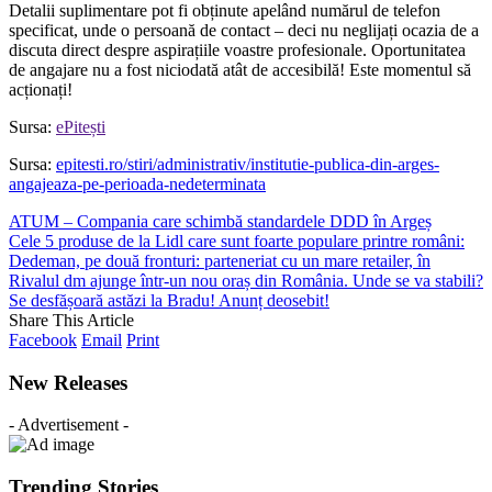
Detalii suplimentare pot fi obținute apelând numărul de telefon
specificat, unde o persoană de contact – deci nu neglijați ocazia de a
discuta direct despre aspirațiile voastre profesionale. Oportunitatea
de angajare nu a fost niciodată atât de accesibilă! Este momentul să
acționați!
Sursa:
ePitești
Sursa:
epitesti.ro/stiri/administrativ/institutie-publica-din-arges-
angajeaza-pe-perioada-nedeterminata
ATUM – Compania care schimbă standardele DDD în Argeș
Cele 5 produse de la Lidl care sunt foarte populare printre români:
Dedeman, pe două fronturi: parteneriat cu un mare retailer, în
Rivalul dm ajunge într-un nou oraș din România. Unde se va stabili?
Se desfășoară astăzi la Bradu! Anunț deosebit!
Share This Article
Facebook
Email
Print
New Releases
- Advertisement -
Trending Stories