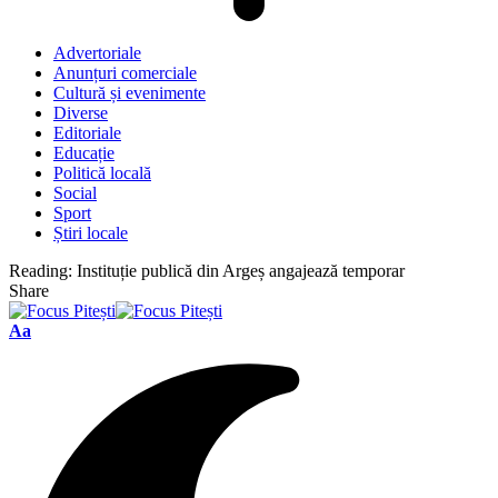
Advertoriale
Anunțuri comerciale
Cultură și evenimente
Diverse
Editoriale
Educație
Politică locală
Social
Sport
Știri locale
Reading:
Instituție publică din Argeș angajează temporar
Share
Font
Aa
Resizer