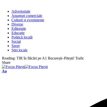
Advertoriale
Anunțuri comerciale
Cultură și evenimente
Diverse
Editoriale
Educație
Politică locală
Social
Sport
Știri locale
Reading:
TIR în flăcări pe A1 București–Pitești! Trafic
Share
Font
Aa
Resizer