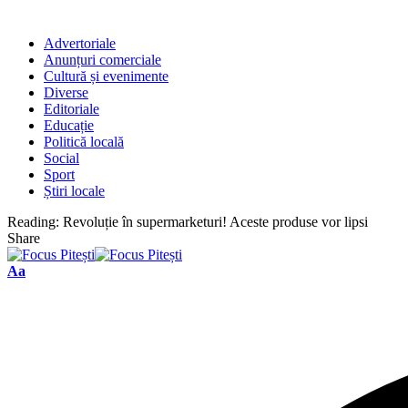
Advertoriale
Anunțuri comerciale
Cultură și evenimente
Diverse
Editoriale
Educație
Politică locală
Social
Sport
Știri locale
Reading:
Revoluție în supermarketuri! Aceste produse vor lipsi
Share
Font
Aa
Resizer