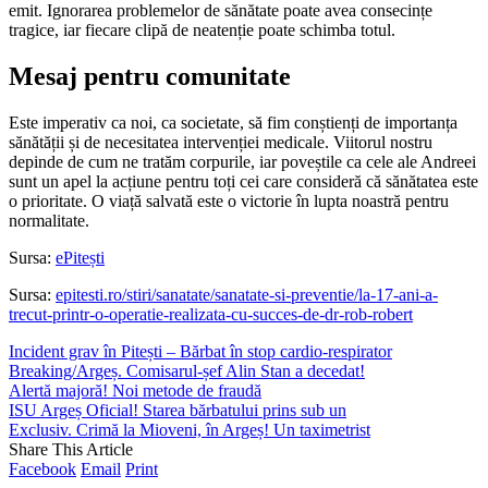
emit. Ignorarea problemelor de sănătate poate avea consecințe
tragice, iar fiecare clipă de neatenție poate schimba totul.
Mesaj pentru comunitate
Este imperativ ca noi, ca societate, să fim conștienți de importanța
sănătății și de necesitatea intervenției medicale. Viitorul nostru
depinde de cum ne tratăm corpurile, iar poveștile ca cele ale Andreei
sunt un apel la acțiune pentru toți cei care consideră că sănătatea este
o prioritate. O viață salvată este o victorie în lupta noastră pentru
normalitate.
Sursa:
ePitești
Sursa:
epitesti.ro/stiri/sanatate/sanatate-si-preventie/la-17-ani-a-
trecut-printr-o-operatie-realizata-cu-succes-de-dr-rob-robert
Incident grav în Pitești – Bărbat în stop cardio-respirator
Breaking/Argeș. Comisarul-șef Alin Stan a decedat!
Alertă majoră! Noi metode de fraudă
ISU Argeș Oficial! Starea bărbatului prins sub un
Exclusiv. Crimă la Mioveni, în Argeș! Un taximetrist
Share This Article
Facebook
Email
Print