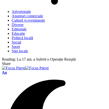
Advertoriale
Anunțuri comerciale
Cultură și evenimente
Diverse
Editoriale
Educație
Politică locală
Social
Sport
Știri locale
Reading:
La 17 ani, a Suferit o Operație Reușită
Share
Font
Aa
Resizer