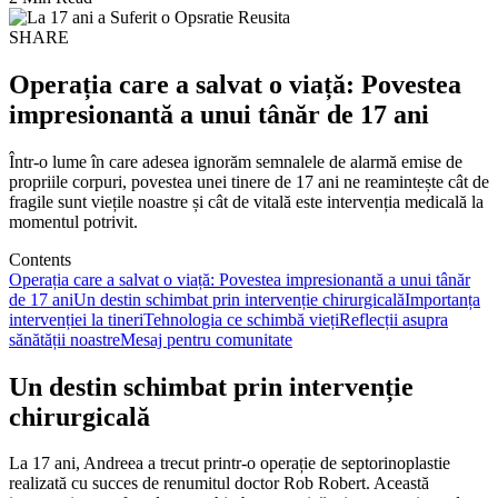
SHARE
Operația care a salvat o viață: Povestea
impresionantă a unui tânăr de 17 ani
Într-o lume în care adesea ignorăm semnalele de alarmă emise de
propriile corpuri, povestea unei tinere de 17 ani ne reamintește cât de
fragile sunt viețile noastre și cât de vitală este intervenția medicală la
momentul potrivit.
Contents
Operația care a salvat o viață: Povestea impresionantă a unui tânăr
de 17 ani
Un destin schimbat prin intervenție chirurgicală
Importanța
intervenției la tineri
Tehnologia ce schimbă vieți
Reflecții asupra
sănătății noastre
Mesaj pentru comunitate
Un destin schimbat prin intervenție
chirurgicală
La 17 ani, Andreea a trecut printr-o operație de septorinoplastie
realizată cu succes de renumitul doctor Rob Robert. Această