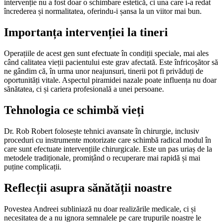
intervenție nu a fost doar o schimbare estetică, ci una care i-a redat
încrederea și normalitatea, oferindu-i șansa la un viitor mai bun.
Importanța intervenției la tineri
Operațiile de acest gen sunt efectuate în condiții speciale, mai ales
când calitatea vieții pacientului este grav afectată. Este înfricoșător să
ne gândim că, în urma unor neajunsuri, tinerii pot fi privăduți de
oportunități vitale. Aspectul piramidei nazale poate influența nu doar
sănătatea, ci și cariera profesională a unei persoane.
Tehnologia ce schimbă vieți
Dr. Rob Robert folosește tehnici avansate în chirurgie, inclusiv
proceduri cu instrumente motorizate care schimbă radical modul în
care sunt efectuate intervențiile chirurgicale. Este un pas uriaș de la
metodele tradiționale, promițând o recuperare mai rapidă și mai
puține complicații.
Reflecții asupra sănătății noastre
Povestea Andreei subliniază nu doar realizările medicale, ci și
necesitatea de a nu ignora semnalele pe care trupurile noastre le