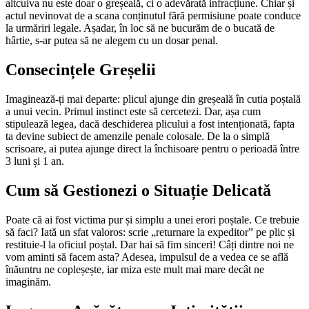
altcuiva nu este doar o greșeală, ci o adevărată infracțiune. Chiar și
actul nevinovat de a scana conținutul fără permisiune poate conduce
la urmăriri legale. Așadar, în loc să ne bucurăm de o bucată de
hârtie, s-ar putea să ne alegem cu un dosar penal.
Consecințele Greșelii
Imaginează-ți mai departe: plicul ajunge din greșeală în cutia poștală
a unui vecin. Primul instinct este să cercetezi. Dar, așa cum
stipulează legea, dacă deschiderea plicului a fost intenționată, fapta
ta devine subiect de amenzile penale colosale. De la o simplă
scrisoare, ai putea ajunge direct la închisoare pentru o perioadă între
3 luni și 1 an.
Cum să Gestionezi o Situație Delicată
Poate că ai fost victima pur și simplu a unei erori poștale. Ce trebuie
să faci? Iată un sfat valoros: scrie „returnare la expeditor” pe plic și
restituie-l la oficiul poștal. Dar hai să fim sinceri! Câți dintre noi ne
vom aminti să facem asta? Adesea, impulsul de a vedea ce se află
înăuntru ne copleșește, iar miza este mult mai mare decât ne
imaginăm.