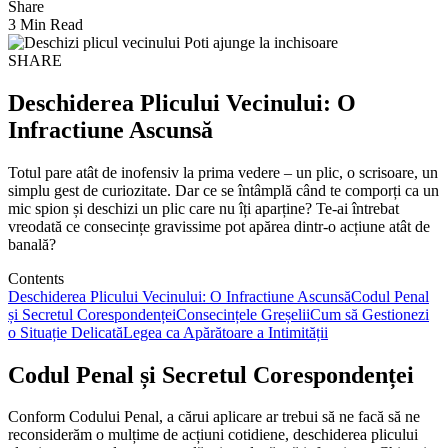
Share
3 Min Read
SHARE
Deschiderea Plicului Vecinului: O
Infractiune Ascunsă
Totul pare atât de inofensiv la prima vedere – un plic, o scrisoare, un
simplu gest de curiozitate. Dar ce se întâmplă când te comporți ca un
mic spion și deschizi un plic care nu îți aparține? Te-ai întrebat
vreodată ce consecințe gravissime pot apărea dintr-o acțiune atât de
banală?
Contents
Deschiderea Plicului Vecinului: O Infractiune Ascunsă
Codul Penal
și Secretul Corespondenței
Consecințele Greșelii
Cum să Gestionezi
o Situație Delicată
Legea ca Apărătoare a Intimității
Codul Penal și Secretul Corespondenței
Conform Codului Penal, a cărui aplicare ar trebui să ne facă să ne
reconsiderăm o mulțime de acțiuni cotidiene, deschiderea plicului