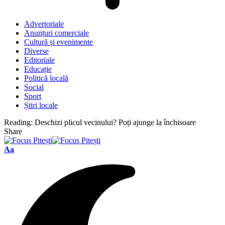
Advertoriale
Anunțuri comerciale
Cultură și evenimente
Diverse
Editoriale
Educație
Politică locală
Social
Sport
Știri locale
Reading:
Deschizi plicul vecinului? Poți ajunge la închisoare
Share
Font
Aa
Resizer