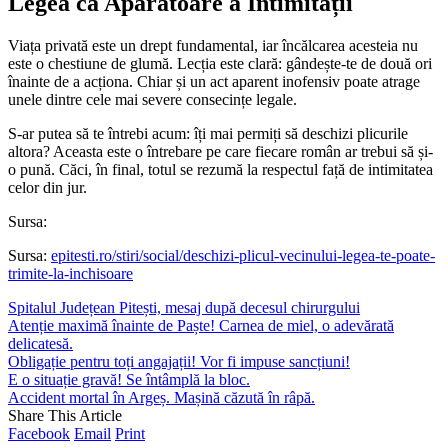
Legea ca Apărătoare a Intimității
Viața privată este un drept fundamental, iar încălcarea acesteia nu
este o chestiune de glumă. Lecția este clară: gândește-te de două ori
înainte de a acționa. Chiar și un act aparent inofensiv poate atrage
unele dintre cele mai severe consecințe legale.
S-ar putea să te întrebi acum: îți mai permiți să deschizi plicurile
altora? Aceasta este o întrebare pe care fiecare român ar trebui să și-
o pună. Căci, în final, totul se rezumă la respectul față de intimitatea
celor din jur.
Sursa:
Sursa:
epitesti.ro/stiri/social/deschizi-plicul-vecinului-legea-te-poate-
trimite-la-inchisoare
Spitalul Județean Pitești, mesaj după decesul chirurgului
Atenție maximă înainte de Paște! Carnea de miel, o adevărată
delicatesă.
Obligație pentru toți angajații! Vor fi impuse sancțiuni!
E o situație gravă! Se întâmplă la bloc.
Accident mortal în Argeș. Mașină căzută în râpă.
Share This Article
Facebook
Email
Print