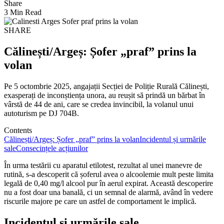
Share
3 Min Read
SHARE
Călinești/Argeș: Șofer „praf” prins la
volan
Pe 5 octombrie 2025, angajații Secției de Poliție Rurală Călinești,
exasperați de inconștiența unora, au reușit să prindă un bărbat în
vârstă de 44 de ani, care se credea invincibil, la volanul unui
autoturism pe DJ 704B.
Contents
Călinești/Argeș: Șofer „praf” prins la volan
Incidentul și urmările
sale
Consecințele acțiunilor
În urma testării cu aparatul etilotest, rezultat al unei manevre de
rutină, s-a descoperit că șoferul avea o alcoolemie mult peste limita
legală de 0,40 mg/l alcool pur în aerul expirat. Această descoperire
nu a fost doar una banală, ci un semnal de alarmă, având în vedere
riscurile majore pe care un astfel de comportament le implică.
Incidentul și urmările sale