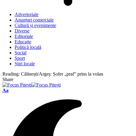
Advertoriale
Anunțuri comerciale
Cultură și evenimente
Diverse
Editoriale
Educație
Politică locală
Social
Sport
Știri locale
Reading:
Călinești/Argeș: Șofer „praf” prins la volan
Share
Font
Aa
Resizer