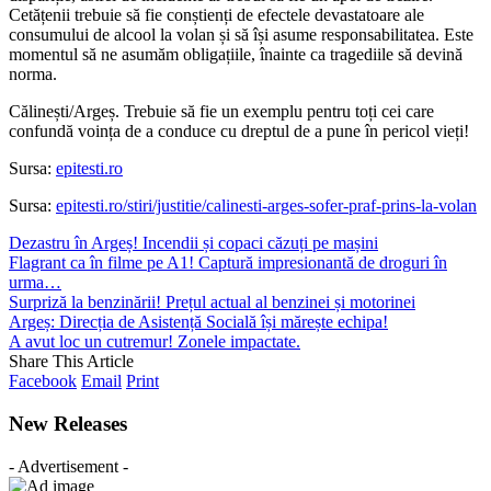
Cetățenii trebuie să fie conștienți de efectele devastatoare ale
consumului de alcool la volan și să își asume responsabilitatea. Este
momentul să ne asumăm obligațiile, înainte ca tragediile să devină
norma.
Călinești/Argeș. Trebuie să fie un exemplu pentru toți cei care
confundă voința de a conduce cu dreptul de a pune în pericol vieți!
Sursa:
epitesti.ro
Sursa:
epitesti.ro/stiri/justitie/calinesti-arges-sofer-praf-prins-la-volan
Dezastru în Argeș! Incendii și copaci căzuți pe mașini
Flagrant ca în filme pe A1! Captură impresionantă de droguri în
urma…
Surpriză la benzinării! Prețul actual al benzinei și motorinei
Argeș: Direcția de Asistență Socială își mărește echipa!
A avut loc un cutremur! Zonele impactate.
Share This Article
Facebook
Email
Print
New Releases
- Advertisement -