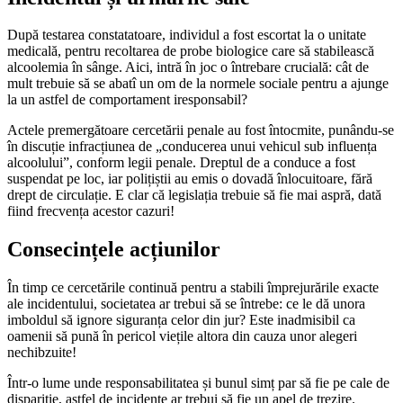
După testarea constatatoare, individul a fost escortat la o unitate
medicală, pentru recoltarea de probe biologice care să stabilească
alcoolemia în sânge. Aici, intră în joc o întrebare crucială: cât de
mult trebuie să se abatî un om de la normele sociale pentru a ajunge
la un astfel de comportament iresponsabil?
Actele premergătoare cercetării penale au fost întocmite, punându-se
în discuție infracțiunea de „conducerea unui vehicul sub influența
alcoolului”, conform legii penale. Dreptul de a conduce a fost
suspendat pe loc, iar polițiștii au emis o dovadă înlocuitoare, fără
drept de circulație. E clar că legislația trebuie să fie mai aspră, dată
fiind frecvența acestor cazuri!
Consecințele acțiunilor
În timp ce cercetările continuă pentru a stabili împrejurările exacte
ale incidentului, societatea ar trebui să se întrebe: ce le dă unora
imboldul să ignore siguranța celor din jur? Este inadmisibil ca
oamenii să pună în pericol viețile altora din cauza unor alegeri
nechibzuite!
Într-o lume unde responsabilitatea și bunul simț par să fie pe cale de
dispariție, astfel de incidente ar trebui să fie un apel de trezire.