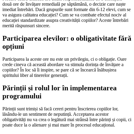
două ore de învățare remedială pe săptămână, o decizie care naște
imediat întrebări. Dacă grupurile sunt formate din 6-12 elevi, cum se
va asigura calitatea educației? Cum se va combate efectul nociv al
educației standardizate asupra creativității copiilor? Aceste întrebări
merită răspunsuri sincere.
Participarea elevilor: o obligativitate fără
opțiuni
Participarea la aceste ore nu este un privilegiu, ci o obligație. Oare
crede cineva că această abordare va stimula dorința de învățare a
copiilor? În loc să îi inspire, se pare că se încearcă înăbușirea
spiritului liber al tinerelor generații.
Părinții și rolul lor în implementarea
programului
Părinții sunt trimiși să facă cereri pentru înscrierea copiilor lor,
lăsându-le un sentiment de neputință. Acceptarea acestor
obligativități nu va crea o legătură mai strânsă între părinți și copii, ci
poate duce la o alienare și mai mare în procesul educațional.