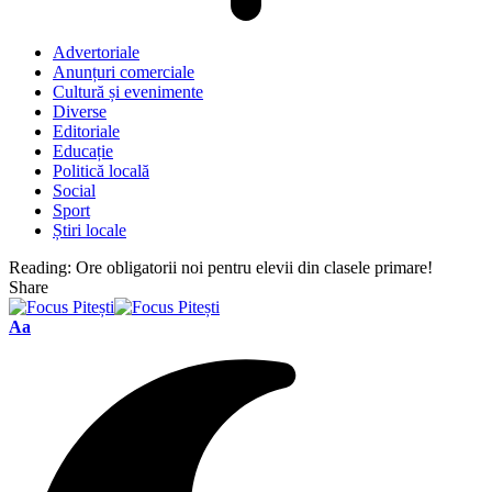
Advertoriale
Anunțuri comerciale
Cultură și evenimente
Diverse
Editoriale
Educație
Politică locală
Social
Sport
Știri locale
Reading:
Ore obligatorii noi pentru elevii din clasele primare!
Share
Font
Aa
Resizer