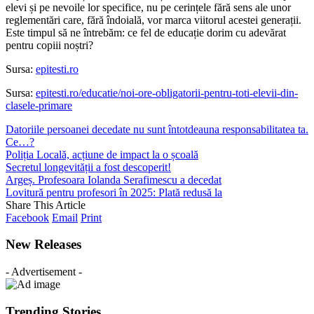
elevi și pe nevoile lor specifice, nu pe cerințele fără sens ale unor
reglementări care, fără îndoială, vor marca viitorul acestei generații.
Este timpul să ne întrebăm: ce fel de educație dorim cu adevărat
pentru copiii noștri?
Sursa:
epitesti.ro
Sursa:
epitesti.ro/educatie/noi-ore-obligatorii-pentru-toti-elevii-din-
clasele-primare
Datoriile persoanei decedate nu sunt întotdeauna responsabilitatea ta.
Ce…?
Poliția Locală, acțiune de impact la o școală
Secretul longevității a fost descoperit!
Argeș. Profesoara Iolanda Serafimescu a decedat
Lovitură pentru profesori în 2025: Plată redusă la
Share This Article
Facebook
Email
Print
New Releases
- Advertisement -
Trending Stories