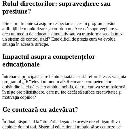
Rolul directorilor: supraveghere sau
presiune?
Directorii trebuie să asigure respectarea acestui program, având
atribuiții de monitorizare și coordonare. Această supraveghere va
crea un mediu de educație stimulativ sau va transforma școala într-
un sistem de control rigid? Este dificil de prezis cum va evolua
situația în această direcție.
Impactul asupra competențelor
educaționale
Întrebarea principală care bântuie toată această reformă este: va ajuta
programul „ÎR” elevii în mod real? Recrearea competențelor
dobândite la clasă este o ambiție nobila, dar nu cumva se transformă
în niște ore plictisitoare, care nu fac decât să sufoce creativitatea și
motivația copiilor?
Ce contează cu adevărat?
În final, răspunsul la întrebările legate de aceste ore obligatorii va
depinde de noi toți. Sistemul educațional trebuie să se centreze pe