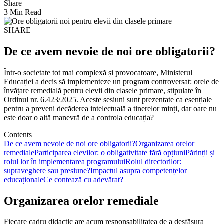
Share
3 Min Read
SHARE
De ce avem nevoie de noi ore obligatorii?
Într-o societate tot mai complexă și provocatoare, Ministerul
Educației a decis să implementeze un program controversat: orele de
învățare remedială pentru elevii din clasele primare, stipulate în
Ordinul nr. 6.423/2025. Aceste sesiuni sunt prezentate ca esențiale
pentru a preveni decăderea intelectuală a tinerelor minți, dar oare nu
este doar o altă manevră de a controla educația?
Contents
De ce avem nevoie de noi ore obligatorii?
Organizarea orelor
remediale
Participarea elevilor: o obligativitate fără opțiuni
Părinții și
rolul lor în implementarea programului
Rolul directorilor:
supraveghere sau presiune?
Impactul asupra competențelor
educaționale
Ce contează cu adevărat?
Organizarea orelor remediale
Fiecare cadru didactic are acum responsabilitatea de a desfășura