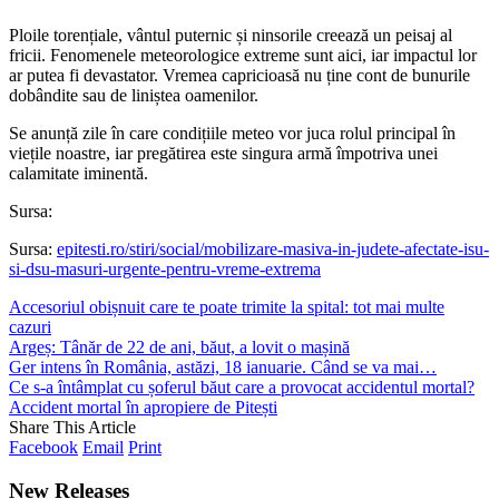
Ploile torențiale, vântul puternic și ninsorile creează un peisaj al
fricii. Fenomenele meteorologice extreme sunt aici, iar impactul lor
ar putea fi devastator. Vremea capricioasă nu ține cont de bunurile
dobândite sau de liniștea oamenilor.
Se anunță zile în care condițiile meteo vor juca rolul principal în
viețile noastre, iar pregătirea este singura armă împotriva unei
calamitate iminentă.
Sursa:
Sursa:
epitesti.ro/stiri/social/mobilizare-masiva-in-judete-afectate-isu-
si-dsu-masuri-urgente-pentru-vreme-extrema
Accesoriul obișnuit care te poate trimite la spital: tot mai multe
cazuri
Argeș: Tânăr de 22 de ani, băut, a lovit o mașină
Ger intens în România, astăzi, 18 ianuarie. Când se va mai…
Ce s-a întâmplat cu șoferul băut care a provocat accidentul mortal?
Accident mortal în apropiere de Pitești
Share This Article
Facebook
Email
Print
New Releases