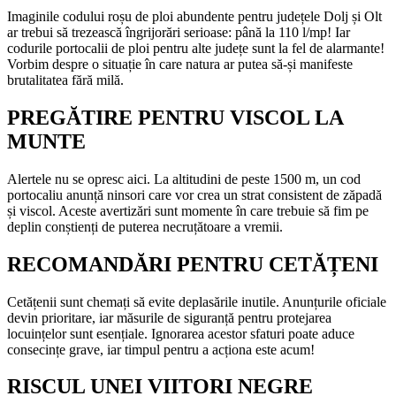
Imaginile codului roșu de ploi abundente pentru județele Dolj și Olt
ar trebui să trezească îngrijorări serioase: până la 110 l/mp! Iar
codurile portocalii de ploi pentru alte județe sunt la fel de alarmante!
Vorbim despre o situație în care natura ar putea să-și manifeste
brutalitatea fără milă.
PREGĂTIRE PENTRU VISCOL LA
MUNTE
Alertele nu se opresc aici. La altitudini de peste 1500 m, un cod
portocaliu anunță ninsori care vor crea un strat consistent de zăpadă
și viscol. Aceste avertizări sunt momente în care trebuie să fim pe
deplin conștienți de puterea necruțătoare a vremii.
RECOMANDĂRI PENTRU CETĂȚENI
Cetățenii sunt chemați să evite deplasările inutile. Anunțurile oficiale
devin prioritare, iar măsurile de siguranță pentru protejarea
locuințelor sunt esențiale. Ignorarea acestor sfaturi poate aduce
consecințe grave, iar timpul pentru a acționa este acum!
RISCUL UNEI VIITORI NEGRE