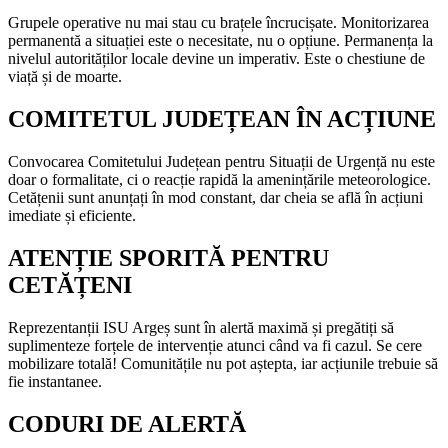
Grupele operative nu mai stau cu brațele încrucișate. Monitorizarea
permanentă a situației este o necesitate, nu o opțiune. Permanența la
nivelul autorităților locale devine un imperativ. Este o chestiune de
viață și de moarte.
COMITETUL JUDEȚEAN ÎN ACȚIUNE
Convocarea Comitetului Județean pentru Situații de Urgență nu este
doar o formalitate, ci o reacție rapidă la amenințările meteorologice.
Cetățenii sunt anunțați în mod constant, dar cheia se află în acțiuni
imediate și eficiente.
ATENȚIE SPORITĂ PENTRU
CETĂȚENI
Reprezentanții ISU Argeș sunt în alertă maximă și pregătiți să
suplimenteze forțele de intervenție atunci când va fi cazul. Se cere
mobilizare totală! Comunitățile nu pot aștepta, iar acțiunile trebuie să
fie instantanee.
CODURI DE ALERTĂ