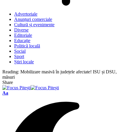
Advertoriale
Anunțuri comerciale
Cultură și evenimente
Diverse
Editoriale
Educație
Politică locală
Social
Sport
Știri locale
Reading:
Mobilizare masivă în județele afectate! ISU și DSU,
măsuri
Share
Font
Aa
Resizer