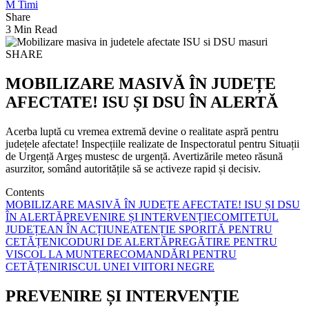
M Timi
Share
3 Min Read
SHARE
MOBILIZARE MASIVĂ ÎN JUDEȚE
AFECTATE! ISU ȘI DSU ÎN ALERTĂ
Acerba luptă cu vremea extremă devine o realitate aspră pentru
județele afectate! Inspecțiile realizate de Inspectoratul pentru Situații
de Urgență Argeș mustesc de urgență. Avertizările meteo răsună
asurzitor, somând autoritățile să se activeze rapid și decisiv.
Contents
MOBILIZARE MASIVĂ ÎN JUDEȚE AFECTATE! ISU ȘI DSU
ÎN ALERTĂ
PREVENIRE ȘI INTERVENȚIE
COMITETUL
JUDEȚEAN ÎN ACȚIUNE
ATENȚIE SPORITĂ PENTRU
CETĂȚENI
CODURI DE ALERTĂ
PREGĂTIRE PENTRU
VISCOL LA MUNTE
RECOMANDĂRI PENTRU
CETĂȚENI
RISCUL UNEI VIITORI NEGRE
PREVENIRE ȘI INTERVENȚIE