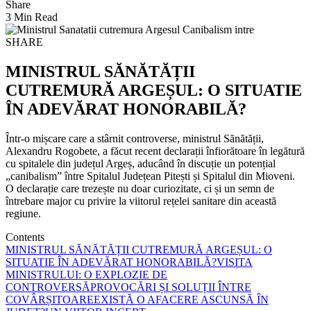
Share
3 Min Read
SHARE
MINISTRUL SĂNĂTĂȚII
CUTREMURĂ ARGEȘUL: O SITUATIE
ÎN ADEVĂRAT HONORABILĂ?
Într-o mișcare care a stârnit controverse, ministrul Sănătății,
Alexandru Rogobete, a făcut recent declarații înfiorătoare în legătură
cu spitalele din județul Argeș, aducând în discuție un potențial
„canibalism” între Spitalul Județean Pitești și Spitalul din Mioveni.
O declarație care trezește nu doar curiozitate, ci și un semn de
întrebare major cu privire la viitorul rețelei sanitare din această
regiune.
Contents
MINISTRUL SĂNĂTĂȚII CUTREMURĂ ARGEȘUL: O
SITUATIE ÎN ADEVĂRAT HONORABILĂ?
VISITA
MINISTRULUI: O EXPLOZIE DE
CONTROVERSĂ
PROVOCĂRI ȘI SOLUȚII ÎNTRE
COVÂRȘITOARE
EXISTĂ O AFACERE ASCUNSĂ ÎN