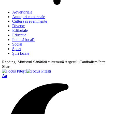
Advertoriale
Anunțuri comerciale
Cultură și evenimente
Diverse
Editoriale
Educație
Politică locală
Social
Sport
Știri locale
Reading:
Ministrul Sănătății cutremură Argeșul: Canibalism între
Share
Font
Aa
Resizer