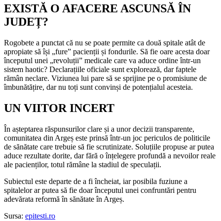
EXISTĂ O AFACERE ASCUNSĂ ÎN
JUDEȚ?
Rogobete a punctat că nu se poate permite ca două spitale atât de
apropiate să își „fure” pacienții și fondurile. Să fie oare acesta doar
începutul unei „revoluții” medicale care va aduce ordine într-un
sistem haotic? Declarațiile oficiale sunt explorează, dar faptele
rămân neclare. Viziunea lui pare să se sprijine pe o promisiune de
îmbunătățire, dar nu toți sunt convinși de potențialul acesteia.
UN VIITOR INCERT
În așteptarea răspunsurilor clare și a unor decizii transparente,
comunitatea din Argeș este prinsă într-un joc periculos de politicile
de sănătate care trebuie să fie scrutinizate. Soluțiile propuse ar putea
aduce rezultate dorite, dar fără o înțelegere profundă a nevoilor reale
ale pacienților, totul rămâne la stadiul de speculații.
Subiectul este departe de a fi încheiat, iar posibila fuziune a
spitalelor ar putea să fie doar începutul unei confruntări pentru
adevărata reformă în sănătate în Argeș.
Sursa:
epitesti.ro