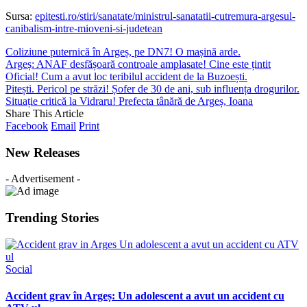
Sursa:
epitesti.ro/stiri/sanatate/ministrul-sanatatii-cutremura-argesul-
canibalism-intre-mioveni-si-judetean
Coliziune puternică în Argeș, pe DN7! O mașină arde.
Argeș: ANAF desfășoară controale amplasate! Cine este țintit
Oficial! Cum a avut loc teribilul accident de la Buzoești.
Pitești. Pericol pe străzi! Șofer de 30 de ani, sub influența drogurilor.
Situație critică la Vidraru! Prefecta tânără de Argeș, Ioana
Share This Article
Facebook
Email
Print
New Releases
- Advertisement -
Trending Stories
Social
Accident grav în Argeș: Un adolescent a avut un accident cu