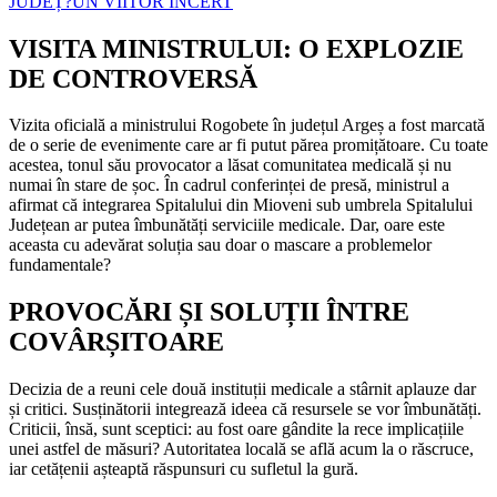
JUDEȚ?
UN VIITOR INCERT
VISITA MINISTRULUI: O EXPLOZIE
DE CONTROVERSĂ
Vizita oficială a ministrului Rogobete în județul Argeș a fost marcată
de o serie de evenimente care ar fi putut părea promițătoare. Cu toate
acestea, tonul său provocator a lăsat comunitatea medicală și nu
numai în stare de șoc. În cadrul conferinței de presă, ministrul a
afirmat că integrarea Spitalului din Mioveni sub umbrela Spitalului
Județean ar putea îmbunătăți serviciile medicale. Dar, oare este
aceasta cu adevărat soluția sau doar o mascare a problemelor
fundamentale?
PROVOCĂRI ȘI SOLUȚII ÎNTRE
COVÂRȘITOARE
Decizia de a reuni cele două instituții medicale a stârnit aplauze dar
și critici. Susținătorii integrează ideea că resursele se vor îmbunătăți.
Criticii, însă, sunt sceptici: au fost oare gândite la rece implicațiile
unei astfel de măsuri? Autoritatea locală se află acum la o răscruce,
iar cetățenii așteaptă răspunsuri cu sufletul la gură.