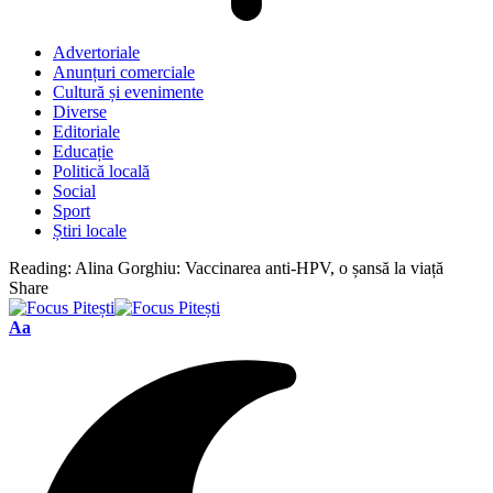
Advertoriale
Anunțuri comerciale
Cultură și evenimente
Diverse
Editoriale
Educație
Politică locală
Social
Sport
Știri locale
Reading:
Alina Gorghiu: Vaccinarea anti-HPV, o șansă la viață
Share
Font
Aa
Resizer