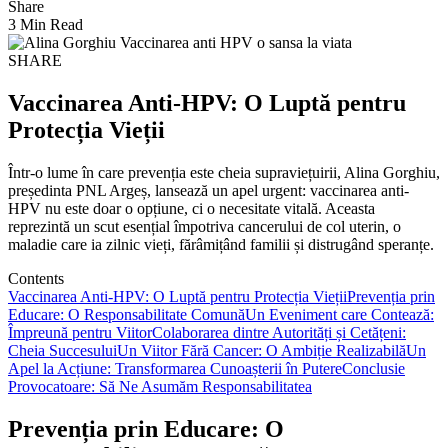
Share
3 Min Read
SHARE
Vaccinarea Anti-HPV: O Luptă pentru
Protecția Vieții
Într-o lume în care prevenția este cheia supraviețuirii, Alina Gorghiu,
președinta PNL Argeș, lansează un apel urgent: vaccinarea anti-
HPV nu este doar o opțiune, ci o necesitate vitală. Aceasta
reprezintă un scut esențial împotriva cancerului de col uterin, o
maladie care ia zilnic vieți, fărâmițând familii și distrugând speranțe.
Contents
Vaccinarea Anti-HPV: O Luptă pentru Protecția Vieții
Prevenția prin
Educare: O Responsabilitate Comună
Un Eveniment care Contează:
Împreună pentru Viitor
Colaborarea dintre Autorități și Cetățeni:
Cheia Succesului
Un Viitor Fără Cancer: O Ambiție Realizabilă
Un
Apel la Acțiune: Transformarea Cunoașterii în Putere
Conclusie
Provocatoare: Să Ne Asumăm Responsabilitatea
Prevenția prin Educare: O