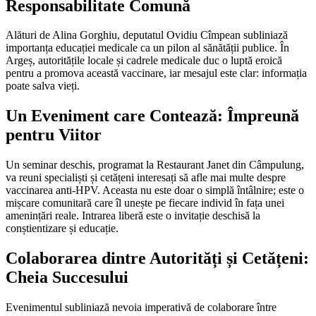
Responsabilitate Comună
Alături de Alina Gorghiu, deputatul Ovidiu Cîmpean subliniază
importanța educației medicale ca un pilon al sănătății publice. În
Argeș, autoritățile locale și cadrele medicale duc o luptă eroică
pentru a promova această vaccinare, iar mesajul este clar: informația
poate salva vieți.
Un Eveniment care Contează: Împreună
pentru Viitor
Un seminar deschis, programat la Restaurant Janet din Câmpulung,
va reuni specialiști și cetățeni interesați să afle mai multe despre
vaccinarea anti-HPV. Aceasta nu este doar o simplă întâlnire; este o
mișcare comunitară care îl unește pe fiecare individ în fața unei
amenințări reale. Intrarea liberă este o invitație deschisă la
conștientizare și educație.
Colaborarea dintre Autorități și Cetățeni:
Cheia Succesului
Evenimentul subliniază nevoia imperativă de colaborare între