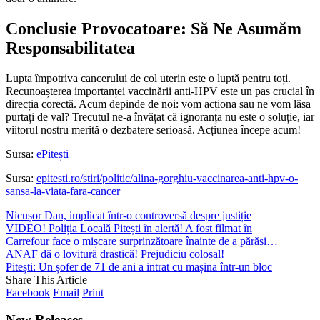
Conclusie Provocatoare: Să Ne Asumăm
Responsabilitatea
Lupta împotriva cancerului de col uterin este o luptă pentru toți.
Recunoașterea importanței vaccinării anti-HPV este un pas crucial în
direcția corectă. Acum depinde de noi: vom acționa sau ne vom lăsa
purtați de val? Trecutul ne-a învățat că ignoranța nu este o soluție, iar
viitorul nostru merită o dezbatere serioasă. Acțiunea începe acum!
Sursa:
ePitești
Sursa:
epitesti.ro/stiri/politic/alina-gorghiu-vaccinarea-anti-hpv-o-
sansa-la-viata-fara-cancer
Nicușor Dan, implicat într-o controversă despre justiție
VIDEO! Poliția Locală Pitești în alertă! A fost filmat în
Carrefour face o mișcare surprinzătoare înainte de a părăsi…
ANAF dă o lovitură drastică! Prejudiciu colosal!
Pitești: Un șofer de 71 de ani a intrat cu mașina într-un bloc
Share This Article
Facebook
Email
Print
New Releases