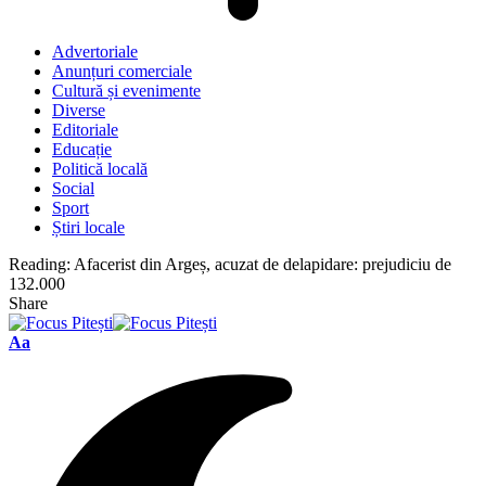
Advertoriale
Anunțuri comerciale
Cultură și evenimente
Diverse
Editoriale
Educație
Politică locală
Social
Sport
Știri locale
Reading:
Afacerist din Argeș, acuzat de delapidare: prejudiciu de
132.000
Share
Font
Aa
Resizer