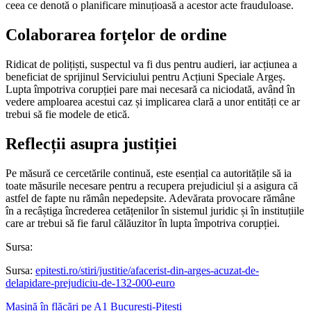
ceea ce denotă o planificare minuțioasă a acestor acte frauduloase.
Colaborarea forțelor de ordine
Ridicat de polițiști, suspectul va fi dus pentru audieri, iar acțiunea a
beneficiat de sprijinul Serviciului pentru Acțiuni Speciale Argeș.
Lupta împotriva corupției pare mai necesară ca niciodată, având în
vedere amploarea acestui caz și implicarea clară a unor entități ce ar
trebui să fie modele de etică.
Reflecții asupra justiției
Pe măsură ce cercetările continuă, este esențial ca autoritățile să ia
toate măsurile necesare pentru a recupera prejudiciul și a asigura că
astfel de fapte nu rămân nepedepsite. Adevărata provocare rămâne
în a recâștiga încrederea cetățenilor în sistemul juridic și în instituțiile
care ar trebui să fie farul călăuzitor în lupta împotriva corupției.
Sursa:
Sursa:
epitesti.ro/stiri/justitie/afacerist-din-arges-acuzat-de-
delapidare-prejudiciu-de-132-000-euro
Mașină în flăcări pe A1 București-Pitești