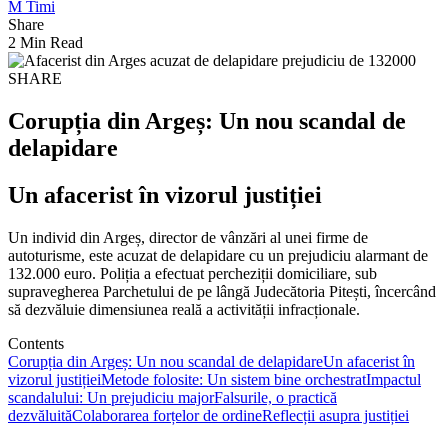
M Timi
Share
2 Min Read
SHARE
Corupția din Argeș: Un nou scandal de
delapidare
Un afacerist în vizorul justiției
Un individ din Argeș, director de vânzări al unei firme de
autoturisme, este acuzat de delapidare cu un prejudiciu alarmant de
132.000 euro. Poliția a efectuat percheziții domiciliare, sub
supravegherea Parchetului de pe lângă Judecătoria Pitești, încercând
să dezvăluie dimensiunea reală a activității infracționale.
Contents
Corupția din Argeș: Un nou scandal de delapidare
Un afacerist în
vizorul justiției
Metode folosite: Un sistem bine orchestrat
Impactul
scandalului: Un prejudiciu major
Falsurile, o practică
dezvăluită
Colaborarea forțelor de ordine
Reflecții asupra justiției