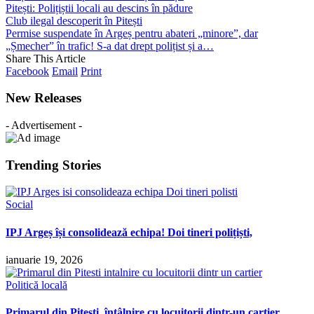
Pitești: Polițiștii locali au descins în pădure
Club ilegal descoperit în Pitești
Permise suspendate în Argeș pentru abateri „minore”, dar
„Șmecher” în trafic! S-a dat drept polițist și a…
Share This Article
Facebook
Email
Print
New Releases
- Advertisement -
Trending Stories
Social
IPJ Argeș își consolidează echipa! Doi tineri polițiști,
ianuarie 19, 2026
Politică locală
Primarul din Pitești, întâlnire cu locuitorii dintr-un cartier