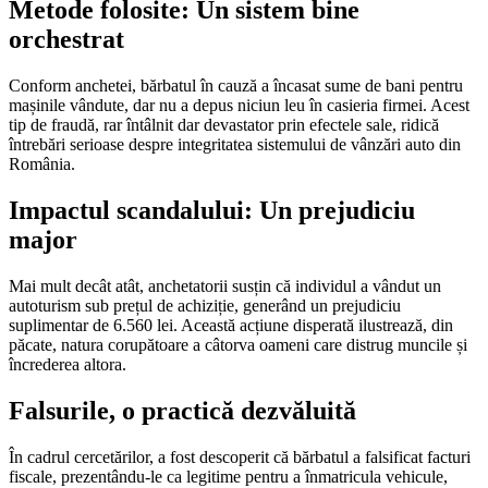
Metode folosite: Un sistem bine
orchestrat
Conform anchetei, bărbatul în cauză a încasat sume de bani pentru
mașinile vândute, dar nu a depus niciun leu în casieria firmei. Acest
tip de fraudă, rar întâlnit dar devastator prin efectele sale, ridică
întrebări serioase despre integritatea sistemului de vânzări auto din
România.
Impactul scandalului: Un prejudiciu
major
Mai mult decât atât, anchetatorii susțin că individul a vândut un
autoturism sub prețul de achiziție, generând un prejudiciu
suplimentar de 6.560 lei. Această acțiune disperată ilustrează, din
păcate, natura corupătoare a câtorva oameni care distrug muncile și
încrederea altora.
Falsurile, o practică dezvăluită
În cadrul cercetărilor, a fost descoperit că bărbatul a falsificat facturi
fiscale, prezentându-le ca legitime pentru a înmatricula vehicule,