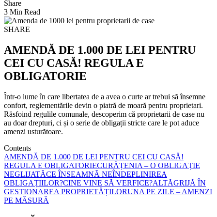
Share
3 Min Read
SHARE
AMENDĂ DE 1.000 DE LEI PENTRU
CEI CU CASĂ! REGULA E
OBLIGATORIE
Într-o lume în care libertatea de a avea o curte ar trebui să însemne
confort, reglementările devin o piatră de moară pentru proprietari.
Răsfoind regulile comunale, descoperim că proprietarii de case nu
au doar drepturi, ci și o serie de obligații stricte care le pot aduce
amenzi usturătoare.
Contents
AMENDĂ DE 1.000 DE LEI PENTRU CEI CU CASĂ!
REGULA E OBLIGATORIE
CURĂȚENIA – O OBLIGAȚIE
NEGLIJATĂ
CE ÎNSEAMNĂ NEÎNDEPLINIREA
OBLIGAȚIILOR?
CINE VINE SĂ VERFICE?
ALTĂGRIJĂ ÎN
GESTIONAREA PROPRIETĂȚILOR
UNA PE ZILE – AMENZI
PE MĂSURĂ