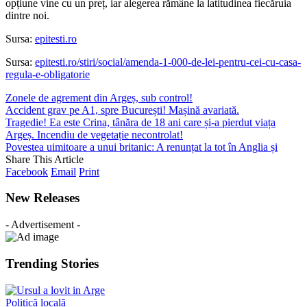
opțiune vine cu un preț, iar alegerea rămâne la latitudinea fiecăruia
dintre noi.
Sursa:
epitesti.ro
Sursa:
epitesti.ro/stiri/social/amenda-1-000-de-lei-pentru-cei-cu-casa-
regula-e-obligatorie
Zonele de agrement din Argeș, sub control!
Accident grav pe A1, spre București! Mașină avariată.
Tragedie! Ea este Crina, tânăra de 18 ani care și-a pierdut viața
Argeș. Incendiu de vegetație necontrolat!
Povestea uimitoare a unui britanic: A renunțat la tot în Anglia și
Share This Article
Facebook
Email
Print
New Releases
- Advertisement -
Trending Stories
Politică locală