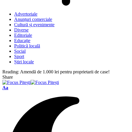
Advertoriale
Anunțuri comerciale
Cultură și evenimente
Diverse
Editoriale
Educație
Politică locală
Social
Sport
Știri locale
Reading:
Amendă de 1.000 lei pentru proprietarii de case!
Share
Font
Aa
Resizer