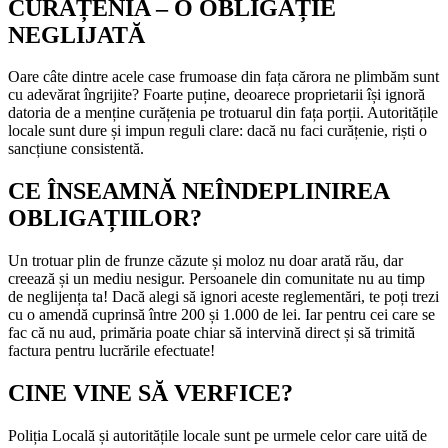
CURĂȚENIA – O OBLIGAȚIE
NEGLIJATĂ
Oare câte dintre acele case frumoase din fața cărora ne plimbăm sunt
cu adevărat îngrijite? Foarte puține, deoarece proprietarii își ignoră
datoria de a menține curățenia pe trotuarul din fața porții. Autoritățile
locale sunt dure și impun reguli clare: dacă nu faci curățenie, riști o
sancțiune consistentă.
CE ÎNSEAMNĂ NEÎNDEPLINIREA
OBLIGAȚIILOR?
Un trotuar plin de frunze căzute și moloz nu doar arată rău, dar
creează și un mediu nesigur. Persoanele din comunitate nu au timp
de neglijența ta! Dacă alegi să ignori aceste reglementări, te poți trezi
cu o amendă cuprinsă între 200 și 1.000 de lei. Iar pentru cei care se
fac că nu aud, primăria poate chiar să intervină direct și să trimită
factura pentru lucrările efectuate!
CINE VINE SĂ VERFICE?
Poliția Locală și autoritățile locale sunt pe urmele celor care uită de