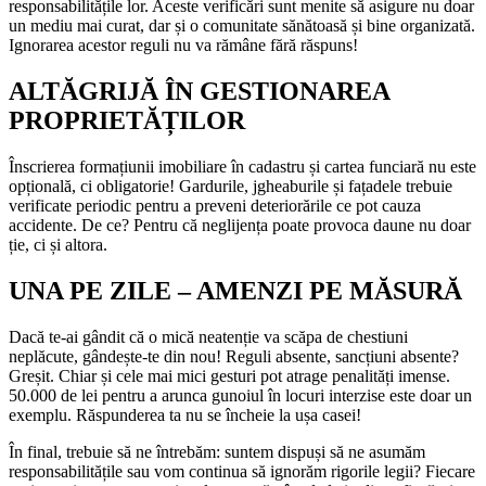
responsabilitățile lor. Aceste verificări sunt menite să asigure nu doar
un mediu mai curat, dar și o comunitate sănătoasă și bine organizată.
Ignorarea acestor reguli nu va rămâne fără răspuns!
ALTĂGRIJĂ ÎN GESTIONAREA
PROPRIETĂȚILOR
Înscrierea formațiunii imobiliare în cadastru și cartea funciară nu este
opțională, ci obligatorie! Gardurile, jgheaburile și fațadele trebuie
verificate periodic pentru a preveni deteriorările ce pot cauza
accidente. De ce? Pentru că neglijența poate provoca daune nu doar
ție, ci și altora.
UNA PE ZILE – AMENZI PE MĂSURĂ
Dacă te-ai gândit că o mică neatenție va scăpa de chestiuni
neplăcute, gândește-te din nou! Reguli absente, sancțiuni absente?
Greșit. Chiar și cele mai mici gesturi pot atrage penalități imense.
50.000 de lei pentru a arunca gunoiul în locuri interzise este doar un
exemplu. Răspunderea ta nu se încheie la ușa casei!
În final, trebuie să ne întrebăm: suntem dispuși să ne asumăm
responsabilitățile sau vom continua să ignorăm rigorile legii? Fiecare