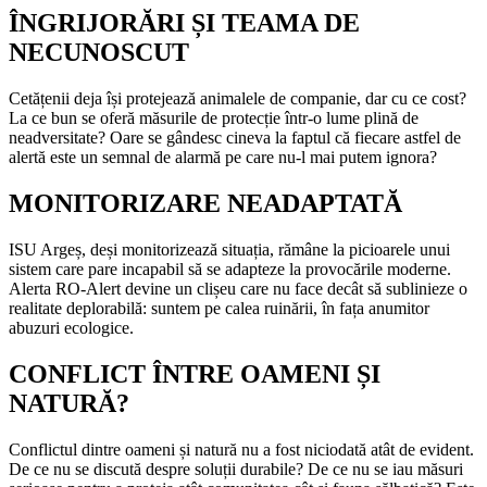
ÎNGRIJORĂRI ȘI TEAMA DE
NECUNOSCUT
Cetățenii deja își protejează animalele de companie, dar cu ce cost?
La ce bun se oferă măsurile de protecție într-o lume plină de
neadversitate? Oare se gândesc cineva la faptul că fiecare astfel de
alertă este un semnal de alarmă pe care nu-l mai putem ignora?
MONITORIZARE NEADAPTATĂ
ISU Argeș, deși monitorizează situația, rămâne la picioarele unui
sistem care pare incapabil să se adapteze la provocările moderne.
Alerta RO-Alert devine un clișeu care nu face decât să sublinieze o
realitate deplorabilă: suntem pe calea ruinării, în fața anumitor
abuzuri ecologice.
CONFLICT ÎNTRE OAMENI ȘI
NATURĂ?
Conflictul dintre oameni și natură nu a fost niciodată atât de evident.
De ce nu se discută despre soluții durabile? De ce nu se iau măsuri