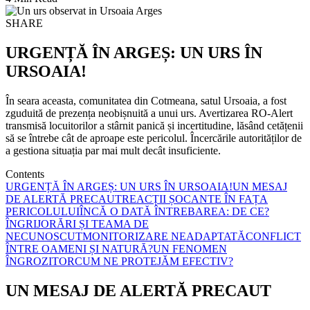
SHARE
URGENȚĂ ÎN ARGEȘ: UN URS ÎN
URSOAIA!
În seara aceasta, comunitatea din Cotmeana, satul Ursoaia, a fost
zguduită de prezența neobișnuită a unui urs. Avertizarea RO-Alert
transmisă locuitorilor a stârnit panică și incertitudine, lăsând cetățenii
să se întrebe cât de aproape este pericolul. Încercările autorităților de
a gestiona situația par mai mult decât insuficiente.
Contents
URGENȚĂ ÎN ARGEȘ: UN URS ÎN URSOAIA!
UN MESAJ
DE ALERTĂ PRECAUT
REACȚII ȘOCANTE ÎN FAȚA
PERICOLULUI
ÎNCĂ O DATĂ ÎNTREBAREA: DE CE?
ÎNGRIJORĂRI ȘI TEAMA DE
NECUNOSCUT
MONITORIZARE NEADAPTATĂ
CONFLICT
ÎNTRE OAMENI ȘI NATURĂ?
UN FENOMEN
ÎNGROZITOR
CUM NE PROTEJĂM EFECTIV?
UN MESAJ DE ALERTĂ PRECAUT