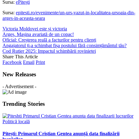
Sursa:
ePitești
Sursa:
epitesti.ro/evenimente/un-urs-vazut-in-localitatea-ursoaia-din-
arges-in-aceasta-seara
Victoria Moldovei este și victoria
Argeș. Mașina avariată de un copac!
Oficial: Creșterea reală a facturilor pentru clienți
Angajatorul ți-a schimbat fișa postului fără consimțământul tău?
Cod Rutier 2025: Impactul schimbării rovinietei
Share This Article
Facebook
Email
Print
New Releases
- Advertisement -
Trending Stories
Politică locală
Pitești: Primarul Cristian Gentea anunță data finalizării