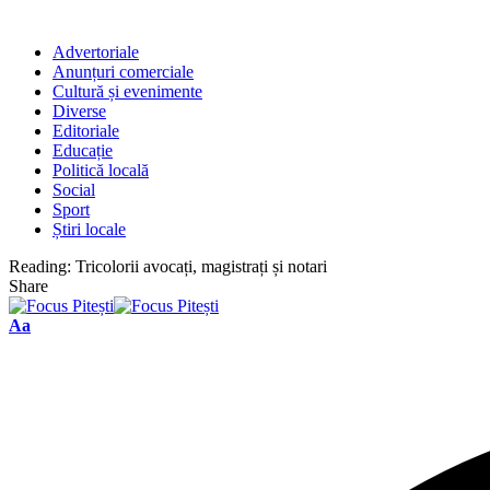
Advertoriale
Anunțuri comerciale
Cultură și evenimente
Diverse
Editoriale
Educație
Politică locală
Social
Sport
Știri locale
Reading:
Tricolorii avocați, magistrați și notari
Share
Font
Aa
Resizer