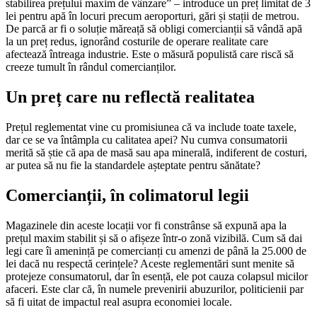
stabilirea prețului maxim de vânzare” – introduce un preț limitat de 3
lei pentru apă în locuri precum aeroporturi, gări și stații de metrou.
De parcă ar fi o soluție măreață să obligi comercianții să vândă apă
la un preț redus, ignorând costurile de operare realitate care
afectează întreaga industrie. Este o măsură populistă care riscă să
creeze tumult în rândul comercianților.
Un preț care nu reflectă realitatea
Prețul reglementat vine cu promisiunea că va include toate taxele,
dar ce se va întâmpla cu calitatea apei? Nu cumva consumatorii
merită să știe că apa de masă sau apa minerală, indiferent de costuri,
ar putea să nu fie la standardele așteptate pentru sănătate?
Comercianții, în colimatorul legii
Magazinele din aceste locații vor fi constrânse să expună apa la
prețul maxim stabilit și să o afișeze într-o zonă vizibilă. Cum să dai
legi care îi amenință pe comercianți cu amenzi de până la 25.000 de
lei dacă nu respectă cerințele? Aceste reglementări sunt menite să
protejeze consumatorul, dar în esență, ele pot cauza colapsul micilor
afaceri. Este clar că, în numele prevenirii abuzurilor, politicienii par
să fi uitat de impactul real asupra economiei locale.