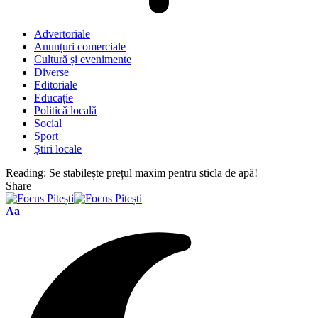
Advertoriale
Anunțuri comerciale
Cultură și evenimente
Diverse
Editoriale
Educație
Politică locală
Social
Sport
Știri locale
Reading:
Se stabilește prețul maxim pentru sticla de apă!
Share
Font
Aa
Resizer