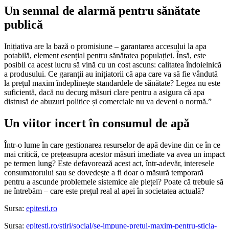
Un semnal de alarmă pentru sănătate
publică
Inițiativa are la bază o promisiune – garantarea accesului la apa
potabilă, element esențial pentru sănătatea populației. Însă, este
posibil ca acest lucru să vină cu un cost ascuns: calitatea îndoielnică
a produsului. Ce garanții au inițiatorii că apa care va să fie vândută
la prețul maxim îndeplinește standardele de sănătate? Legea nu este
suficientă, dacă nu decurg măsuri clare pentru a asigura că apa
distrusă de abuzuri politice și comerciale nu va deveni o normă.”
Un viitor incert în consumul de apă
Într-o lume în care gestionarea resurselor de apă devine din ce în ce
mai critică, ce prețeasupra acestor măsuri imediate va avea un impact
pe termen lung? Este defavorează acest act, într-adevăr, interesele
consumatorului sau se dovedește a fi doar o măsură temporară
pentru a ascunde problemele sistemice ale pieței? Poate că trebuie să
ne întrebăm – care este prețul real al apei în societatea actuală?
Sursa:
epitesti.ro
Sursa:
epitesti.ro/stiri/social/se-impune-pretul-maxim-pentru-sticla-