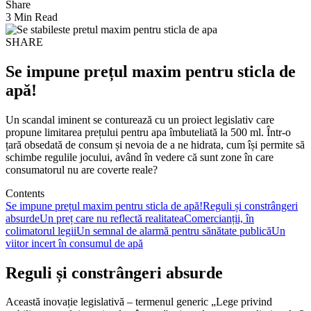
Share
3 Min Read
SHARE
Se impune prețul maxim pentru sticla de
apă!
Un scandal iminent se conturează cu un proiect legislativ care
propune limitarea prețului pentru apa îmbuteliată la 500 ml. Într-o
țară obsedată de consum și nevoia de a ne hidrata, cum își permite să
schimbe regulile jocului, având în vedere că sunt zone în care
consumatorul nu are coverte reale?
Contents
Se impune prețul maxim pentru sticla de apă!
Reguli și constrângeri
absurde
Un preț care nu reflectă realitatea
Comercianții, în
colimatorul legii
Un semnal de alarmă pentru sănătate publică
Un
viitor incert în consumul de apă
Reguli și constrângeri absurde
Această inovație legislativă – termenul generic „Lege privind