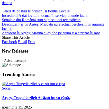
de-apa
Tăieri de posturi la primării și Poliția Locală!
Incredibil! A dat lovitura tocmai în service-ul unde lucra!
Spitalele din România sunt supuse unei reclasificări
Descinderi (și) în Argeș: Mascații au efectuat percheziții în anumite
locuri.
Accident în Argeș: Mașina a ieșit de pe drum și a aterizat în șanț
Share This Article
Facebook
Email
Print
New Releases
- Advertisement -
Trending Stories
Social
Argeș. Tragedia zilei: A căzut într-o râpă.
noiembrie 15, 2025