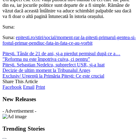
din ea, iar jocurile politice sunt departe de a fi simple. Rămâne de
văzut dacă această întâlnire va aduce schimbări palpabile sau dacă
va fi doar o altă pagină întunecată în istoria orașului.
Sursa:
Sursa:
epitesti.ro/stiri/social/moment-rar-la-pitesti-primarul-gentea-si-
fostul-primar-pendiuc-fata-in-fata-ce-au-vorbit
Pitești. Tânăr de 21 de ani, și-a pierdut permisul după ce a…
”Reforma nu este împotriva cuiva, ci pentru”
Pitești. Sebastian Nedelcu, subprefect USR, și-a luat
Decizie de ultim moment la Tribunalul Argeș
Exclusiv/ Urgență la Primăria Pitești: Ce este crucial
Share This Article
Facebook
Email
Print
New Releases
- Advertisement -
Trending Stories