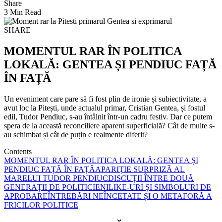
Share
3 Min Read
SHARE
MOMENTUL RAR ÎN POLITICA
LOKALĂ: GENTEA ȘI PENDIUC FAȚĂ
ÎN FAȚĂ
Un eveniment care pare să fi fost plin de ironie și subiectivitate, a
avut loc la Pitești, unde actualul primar, Cristian Gentea, și fostul
edil, Tudor Pendiuc, s-au întâlnit într-un cadru festiv. Dar ce putem
spera de la această reconciliere aparent superficială? Cât de multe s-
au schimbat și cât de puțin e realmente diferit?
Contents
MOMENTUL RAR ÎN POLITICA LOKALĂ: GENTEA ȘI
PENDIUC FAȚĂ ÎN FAȚĂ
APARIȚIE SURPRIZĂ AL
MARELUI TUDOR PENDIUC
DISCUȚII ÎNTRE DOUĂ
GENERAȚII DE POLITICIENI
LIKE-URI ȘI SIMBOLURI DE
APROBARE
ÎNTREBĂRI NEÎNCETATE ȘI O METAFORĂ A
FRICILOR POLITICE