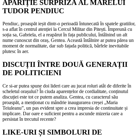
APARIȚIE SURPRIZĂ AL MARELUI
TUDOR PENDIUC
Pendiuc, proaspăt ieșit dintr-o perioadă întunecată în spatele gratiilor,
s-a aflat în centrul atenției la Cercul Militar din Pitești. Împreună cu
soția sa, Gabriela, el a reapărut în fața publicului, întâlnind un alt
nume cunoscut din oraș, Gentea. Această întâlnire ar putea părea un
moment de normalitate, dar sub fațada politică, bârfele inevitabile
plutesc în aer.
DISCUȚII ÎNTRE DOUĂ GENERAȚII
DE POLITICIENI
Ce si-ar putea spune doi lideri care au jucat roluri atât de diferite în
scheletul orașului? În ciuda aparențelor de cordialitate, conținutul
discuției este tot ce putem analiza. Gentea, cu caracterul său
proaspăt, a menționat cu mândrie inaugurarea creșei „Maria
Teiuleanu”, un pas evident spre a crea impresia de continuitate și
implicare. Dar oare e suficient pentru a ascunde mizeria care a
persistat în trecutul recente?
LIKE-URI ȘI SIMBOLURI DE