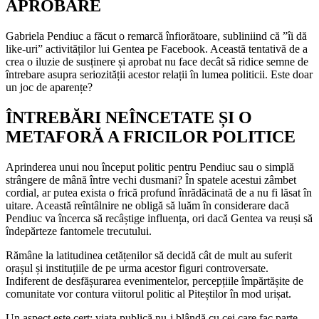
APROBARE
Gabriela Pendiuc a făcut o remarcă înfiorătoare, subliniind că ”îi dă
like-uri” activităților lui Gentea pe Facebook. Această tentativă de a
crea o iluzie de susținere și aprobat nu face decât să ridice semne de
întrebare asupra seriozității acestor relații în lumea politicii. Este doar
un joc de aparențe?
ÎNTREBĂRI NEÎNCETATE ȘI O
METAFORĂ A FRICILOR POLITICE
Aprinderea unui nou început politic pentru Pendiuc sau o simplă
strângere de mână între vechi dusmani? În spatele acestui zâmbet
cordial, ar putea exista o frică profund înrădăcinată de a nu fi lăsat în
uitare. Această reîntâlnire ne obligă să luăm în considerare dacă
Pendiuc va încerca să recâștige influența, ori dacă Gentea va reuși să
îndepărteze fantomele trecutului.
Rămâne la latitudinea cetățenilor să decidă cât de mult au suferit
orașul și instituțiile de pe urma acestor figuri controversate.
Indiferent de desfășurarea evenimentelor, percepțiile împărtășite de
comunitate vor contura viitorul politic al Piteștilor în mod urișat.
Un aspect este cert: viața publică nu-i blândă cu cei care fac parte