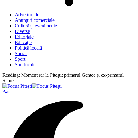
Advertoriale
Anunțuri comerciale
Cultură și evenimente
Diverse
Editoriale
Educație
Politică locală
Social
Sport
Știri locale
Reading:
Moment rar la Pitești: primarul Gentea și ex-primarul
Share
Font
Aa
Resizer