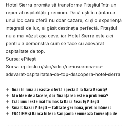
Hotel Sierra promite să transforme Piteștiul într-un
reper al ospitalității premium. Dacă ești în căutarea
unui loc care oferă nu doar cazare, ci și o experiență
integrată de lux, ai găsit destinația perfectă. Piteștiul
nu a mai văzut așa ceva, iar Hotel Sierra este aici
pentru a demonstra cum se face cu adevărat
ospitalitate de top.
Sursa:
ePitești
Sursa:
epitesti.ro/stiri/video/ce-inseamna-cu-
adevarat-ospitalitatea-de-top-descopera-hotel-sierra
Doar în luna aceasta: ofertă specială la Dara Beauty!
Ai o idee de afacere, dar finanțarea este o problemă?
Crăciunul este mai frumos la Dara Beauty Pitești
Smart Bazar Pitești – Calitate germană, preț românesc
FNGCIMM și Banca Intesa Sanpaolo semnează Convenția de