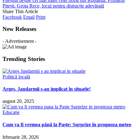
Piteștiul deține cel mai mare ceas floral din România. Primarul
Pitești. Grota Rece, locul pentru distracție adevărată
Share This Article
Facebook
Email
Print
New Releases
- Advertisement -
Trending Stories
Politică locală
Argeș. Jandarmii s-au implicat în situație!
august 20, 2025
Educație
Cum va fi vremea până la Paște: Surprize în prognoza meteo
februarie 28, 2026