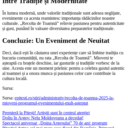
Între Tradiție și Modernitate
În lumea modernă, unde valorile tradiționale sunt adesea neglijate,
evenimente ca acesta reamintesc importanța rădăcinilor noastre
culturale. „Recolta de Toamnă” reînvie pasiunea pentru autenticitate
și gust, punând în valoare diversitatea preparatelor tradiționale.
Concluzie: Un Eveniment de Neuitat
Deci, dacă ești în căutarea unei experiențe care să îmbine tradiția cu
bucuria comunității, nu rata „Recolta de Toamnă”. Mioveni te
așteaptă cu brațele deschise, iar gusturile și tradițiile vorbesc de la
sine. Acesta este un moment prielnic pentru a celebra gustul autentic
al toamnei și a onora munca și pasiunea celor care contribuie la
cultura locală.
Sursa:
Sursa:
epitesti.ro/stiri/administrativ/recolta-de-toamna-2025-la-
mioveni-programul-evenimentului-mult-asteptat
Premieră la Pitești! Artiștii sunt în centrul atenției
Doliu în Argeș: Nelu Moldoveanu a decedat!
Spectacol aniversar „Doina Argeșului” 70 de ani: program