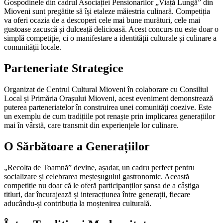
Gospodinele din cadrul Asociației Pensionarilor „Viață Lungă” din
Mioveni sunt pregătite să își etaleze măiestria culinară. Competiția
va oferi ocazia de a descoperi cele mai bune murături, cele mai
gustoase zacuscă și dulceață delicioasă. Acest concurs nu este doar o
simplă competiție, ci o manifestare a identității culturale și culinare a
comunității locale.
Parteneriate Strategice
Organizat de Centrul Cultural Mioveni în colaborare cu Consiliul
Local și Primăria Orașului Mioveni, acest eveniment demonstrează
puterea parteneriatelor în construirea unei comunități coezive. Este
un exemplu de cum tradițiile pot renaște prin implicarea generațiilor
mai în vârstă, care transmit din experiențele lor culinare.
O Sărbătoare a Generațiilor
„Recolta de Toamnă” devine, așadar, un cadru perfect pentru
socializare și celebrarea meșteșugului gastronomic. Această
competiție nu doar că le oferă participanților șansa de a câștiga
titluri, dar încurajează și interacțiunea între generații, fiecare
aducându-și contribuția la moștenirea culturală.