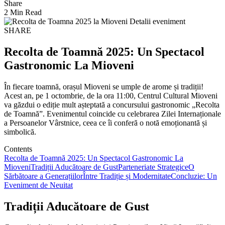
Share
2 Min Read
SHARE
Recolta de Toamnă 2025: Un Spectacol
Gastronomic La Mioveni
În fiecare toamnă, orașul Mioveni se umple de arome și tradiții!
Acest an, pe 1 octombrie, de la ora 11:00, Centrul Cultural Mioveni
va găzdui o ediție mult așteptată a concursului gastronomic „Recolta
de Toamnă”. Evenimentul coincide cu celebrarea Zilei Internaționale
a Persoanelor Vârstnice, ceea ce îi conferă o notă emoționantă și
simbolică.
Contents
Recolta de Toamnă 2025: Un Spectacol Gastronomic La
Mioveni
Tradiții Aducătoare de Gust
Parteneriate Strategice
O
Sărbătoare a Generațiilor
Între Tradiție și Modernitate
Concluzie: Un
Eveniment de Neuitat
Tradiții Aducătoare de Gust