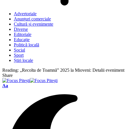
Advertoriale
Anunțuri comerciale
Cultură și evenimente
Diverse
Editoriale
Educație
Politică locală
Social
Sport
Știri locale
Reading:
„Recolta de Toamnă” 2025 la Mioveni: Detalii eveniment
Share
Font
Aa
Resizer