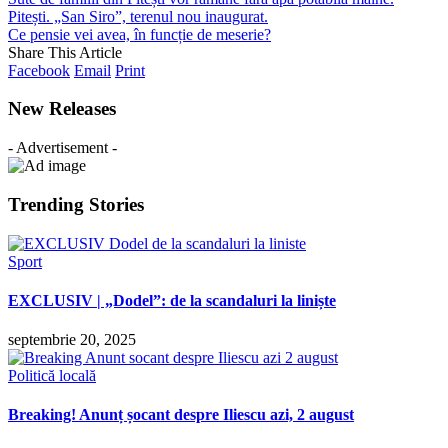
Pitești. „San Siro”, terenul nou inaugurat.
Ce pensie vei avea, în funcție de meserie?
Share This Article
Facebook
Email
Print
New Releases
- Advertisement -
Trending Stories
Sport
EXCLUSIV | „Dodel”: de la scandaluri la liniște
septembrie 20, 2025
Politică locală
Breaking! Anunț șocant despre Iliescu azi, 2 august