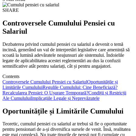
SHARE
Controversele Cumulului Pensiei cu
Salariul
Dezbaterea privind cumulul pensiei cu salariul a devenit o temă
incinsă, generând un val de interpretări legislative care amenință să
scoată la lumină adevăratele neajunsuri ale sistemului. Îndoielile
legate de aplicabilitatea acestei reglementări au dus la confuzii
semnificative atât pentru salariați, cât și pentru angajatori.
Contents
Controversele Cumulului Pensiei cu Salariul
Oportunitățile și
Limitările Cumulului
Regulile Cumulului: Cine Beneficiază?
Recalcularea Pensiei: O Ușurare Temporară?
Condiții și Restricții
Ale Cumulului
Implicațiile Legale și Neprevăzutele
Oportunitățile și Limitările Cumulului
Teoretic, cumulul pensiei cu salariul ar trebui să fie o oportunitate
pentru pensionari de a-și diversifica sursele de venit. Însă, realitatea
este mai complexă. Nu toate tipurile de pensii pot fi cumulate cu