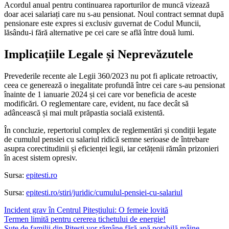
Acordul anual pentru continuarea raporturilor de muncă vizează
doar acei salariați care nu s-au pensionat. Noul contract semnat după
pensionare este expres si exclusiv guvernat de Codul Muncii,
lăsându-i fără alternative pe cei care se află între două lumi.
Implicațiile Legale și Neprevăzutele
Prevederile recente ale Legii 360/2023 nu pot fi aplicate retroactiv,
ceea ce generează o inegalitate profundă între cei care s-au pensionat
înainte de 1 ianuarie 2024 și cei care vor beneficia de aceste
modificări. O reglementare care, evident, nu face decât să
adâncească și mai mult prăpastia socială existentă.
În concluzie, repertoriul complex de reglementări și condiții legate
de cumulul pensiei cu salariul ridică semne serioase de întrebare
asupra corectitudinii și eficienței legii, iar cetățenii rămân prizonieri
în acest sistem opresiv.
Sursa:
epitesti.ro
Sursa:
epitesti.ro/stiri/juridic/cumulul-pensiei-cu-salariul
Incident grav în Centrul Piteștiului: O femeie lovită
Termen limită pentru cererea tichetului de energie!
Sute de familii din Pitești vor rămâne fără apă potabilă mâine.