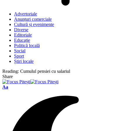
Advertoriale
Anunțuri comerciale
Cultură și evenimente
Diverse
Editoriale
Educație
Politică locală
Social
Sport
Știri locale
Reading:
Cumulul pensiei cu salariul
Share
Font
Aa
Resizer