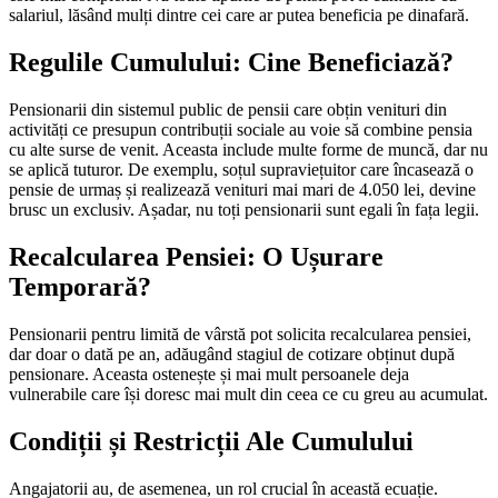
salariul, lăsând mulți dintre cei care ar putea beneficia pe dinafară.
Regulile Cumulului: Cine Beneficiază?
Pensionarii din sistemul public de pensii care obțin venituri din
activități ce presupun contribuții sociale au voie să combine pensia
cu alte surse de venit. Aceasta include multe forme de muncă, dar nu
se aplică tuturor. De exemplu, soțul supraviețuitor care încasează o
pensie de urmaș și realizează venituri mai mari de 4.050 lei, devine
brusc un exclusiv. Așadar, nu toți pensionarii sunt egali în fața legii.
Recalcularea Pensiei: O Ușurare
Temporară?
Pensionarii pentru limită de vârstă pot solicita recalcularea pensiei,
dar doar o dată pe an, adăugând stagiul de cotizare obținut după
pensionare. Aceasta ostenește și mai mult persoanele deja
vulnerabile care își doresc mai mult din ceea ce cu greu au acumulat.
Condiții și Restricții Ale Cumulului
Angajatorii au, de asemenea, un rol crucial în această ecuație.