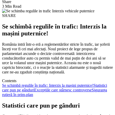
Share
3 Min Read
SHARE
Se schimbă regulile în trafic: Interzis la
mașini puternice!
România intră într-o eră a reglementărilor stricte în trafic, iar șoferii
înceți vor fi cei mai afectați. Noul proiect de lege propus de
parlamentari ascunde o decizie controversată: interzicerea
conducătorilor auto cu permis valid de mai puțin de doi ani să se
urce la volanul unor mașini puternice. Aceasta nu este o nouă
capriciu birocratic, ci o reacție la statistici alarmante și tragedii rutiere
care ne-au zguduit conștiința națională.
Contents
Se schimbă regulile în trafic: Interzis la mașini puternice!
Statistici
care pun pe gânduri
Excepțiile care stârnesc controverse
Siguranța
rutieră în prim-plan
Statistici care pun pe gânduri