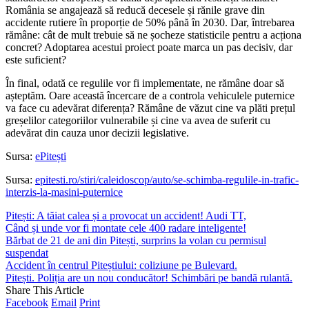
România se angajează să reducă decesele și rănile grave din
accidente rutiere în proporție de 50% până în 2030. Dar, întrebarea
rămâne: cât de mult trebuie să ne șocheze statisticile pentru a acționa
concret? Adoptarea acestui proiect poate marca un pas decisiv, dar
este suficient?
În final, odată ce regulile vor fi implementate, ne rămâne doar să
așteptăm. Oare această încercare de a controla vehiculele puternice
va face cu adevărat diferența? Rămâne de văzut cine va plăti prețul
greșelilor categoriilor vulnerabile și cine va avea de suferit cu
adevărat din cauza unor decizii legislative.
Sursa:
ePitești
Sursa:
epitesti.ro/stiri/caleidoscop/auto/se-schimba-regulile-in-trafic-
interzis-la-masini-puternice
Pitești: A tăiat calea și a provocat un accident! Audi TT,
Când și unde vor fi montate cele 400 radare inteligente!
Bărbat de 21 de ani din Pitești, surprins la volan cu permisul
suspendat
Accident în centrul Piteștiului: coliziune pe Bulevard.
Pitești. Poliția are un nou conducător! Schimbări pe bandă rulantă.
Share This Article
Facebook
Email
Print