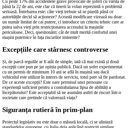
Cu peste 17% din accidentele grave provocate de șoferi cu vârsta de
până la 22 de ani, este clar că tinerii la volan reprezintă o problemă
serioasă. Întrebarea este: câte vieți trebuie să se piardă până ce
autoritățile decid să acționeze? Această modificare vizează nu doar
un număr limitat de cai putere, ci introduce un criteriu tehnic care ar
putea salva vieți prin restricționarea accesului la mașinile
periculoase. Deci, questionăm: cât de mult merită confortul unei
mașini puternice în fața riscurilor iminente?
Excepțiile care stârnesc controverse
Și, de parcă regulile ar fi atât de simple, iată că mai există și două
excepții care pun pe jar opinia publică. Dacă un șofer experimentat
cu un permis de minimum 10 ani se află în mașină sau dacă
vehiculul este utilizat în interes de serviciu, totul pare să fie pardonat.
De ce aceste excepții? Este oare permisul unei persoane cu
experiență suficient pentru a contrabalansa lipsa de abilități a
începătorului? Este acceptabil să ne asumăm astfel de riscuri într-o
societate care pretinde că valorează viața?
Siguranța rutieră în prim-plan
Proiectul legislativ nu este doar o măsură locală, ci se aliniază
standardelor europene, cu Italia deja aplicând restricții similare.