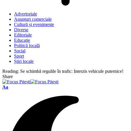
Advertoriale
Anunțuri comerciale
Cultură și evenimente
Diverse
Editoriale
Educație
Politică locală
Social
Sport
Știri locale
Reading:
Se schimbă regulile în trafic: Interzis vehicule puternice!
Share
Font
Aa
Resizer