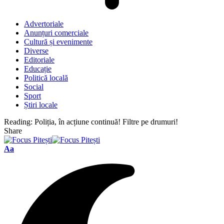
Advertoriale
Anunțuri comerciale
Cultură și evenimente
Diverse
Editoriale
Educație
Politică locală
Social
Sport
Știri locale
Reading:
Poliția, în acțiune continuă! Filtre pe drumuri!
Share
Font
Aa
Resizer