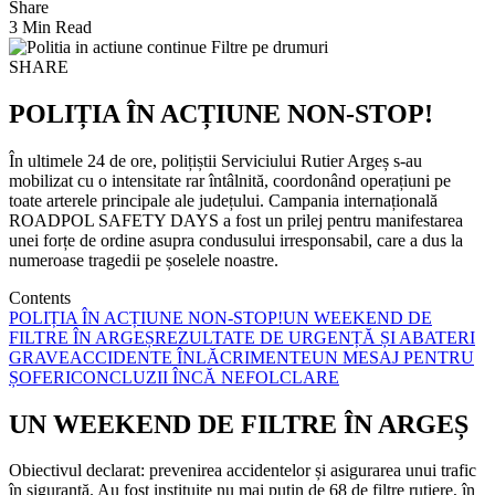
Share
3 Min Read
SHARE
POLIȚIA ÎN ACȚIUNE NON-STOP!
În ultimele 24 de ore, polițiștii Serviciului Rutier Argeș s-au
mobilizat cu o intensitate rar întâlnită, coordonând operațiuni pe
toate arterele principale ale județului. Campania internațională
ROADPOL SAFETY DAYS a fost un prilej pentru manifestarea
unei forțe de ordine asupra condusului irresponsabil, care a dus la
numeroase tragedii pe șoselele noastre.
Contents
POLIȚIA ÎN ACȚIUNE NON-STOP!
UN WEEKEND DE
FILTRE ÎN ARGEȘ
REZULTATE DE URGENȚĂ ȘI ABATERI
GRAVE
ACCIDENTE ÎNLĂCRIMENTE
UN MESAJ PENTRU
ȘOFERI
CONCLUZII ÎNCĂ NEFOLCLARE
UN WEEKEND DE FILTRE ÎN ARGEȘ
Obiectivul declarat: prevenirea accidentelor și asigurarea unui trafic
în siguranță. Au fost instituite nu mai puțin de 68 de filtre rutiere, în