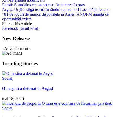
ANAF anunță modificări!
Pitești: Scandalos ce s-a petrecut la intrarea în oraș
Argeș: Urșii instigă teama în rândul oamenilor! Localități afectate
781 de locuri de muncă disponibile în Argeș. ANOFM anunță ce
oportunități există.
Share This Article
Facebook
Email
Print
New Releases
- Advertisement -
Trending Stories
Social
O mașină a detonat în Argeș!
mai 18, 2026
Social