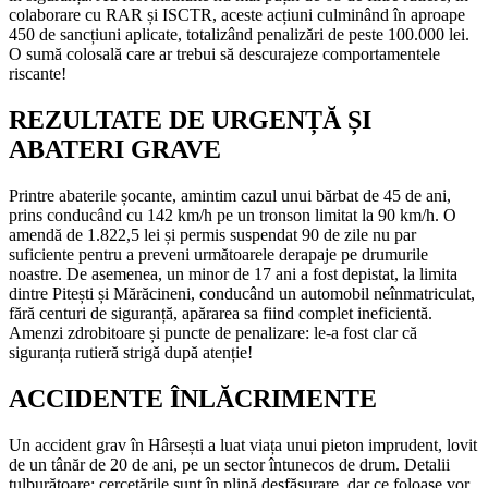
colaborare cu RAR și ISCTR, aceste acțiuni culminând în aproape
450 de sancțiuni aplicate, totalizând penalizări de peste 100.000 lei.
O sumă colosală care ar trebui să descurajeze comportamentele
riscante!
REZULTATE DE URGENȚĂ ȘI
ABATERI GRAVE
Printre abaterile șocante, amintim cazul unui bărbat de 45 de ani,
prins conducând cu 142 km/h pe un tronson limitat la 90 km/h. O
amendă de 1.822,5 lei și permis suspendat 90 de zile nu par
suficiente pentru a preveni următoarele derapaje pe drumurile
noastre. De asemenea, un minor de 17 ani a fost depistat, la limita
dintre Pitești și Mărăcineni, conducând un automobil neînmatriculat,
fără centuri de siguranță, apărarea sa fiind complet ineficientă.
Amenzi zdrobitoare și puncte de penalizare: le-a fost clar că
siguranța rutieră strigă după atenție!
ACCIDENTE ÎNLĂCRIMENTE
Un accident grav în Hârsești a luat viața unui pieton imprudent, lovit
de un tânăr de 20 de ani, pe un sector întunecos de drum. Detalii
tulburătoare; cercetările sunt în plină desfășurare, dar ce foloase vor