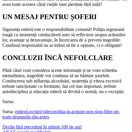
avea toate acestea când viețile sunt pierdute fără milă?
UN MESAJ PENTRU ȘOFERI
Siguranța rutieră este o responsabilitate comună! Poliția argeșeană
roagă cu insistență conducătorii auto să reflecteze asupra acțiunilor
lor, avantaje și dezavantaje, în încercarea de a preveni tragediile.
Condusul responsabil nu ar trebui să fie o opțiune, ci o obligație!
CONCLUZII ÎNCĂ NEFOLCLARE
Până când vom considera aceste informații și ne vom schimba
mentalitatea, tragediile vor continua să ne bântuie șoselele.
Conducerea sub influența alcoolului, neatenția și viteza excesivă
trebuie sancționate cu fermitate, dar cel mai important, trebuie
autodisciplina și educația rutieră să devină o normă, nu o excepție.
Sursa:
Sursa:
epitesti.ro/stiri/video/politia-in-actiune-non-stop-filtre-pe-
toate-drumurile-din-arges
Declin fără precedent în ultimii 100 de ani!