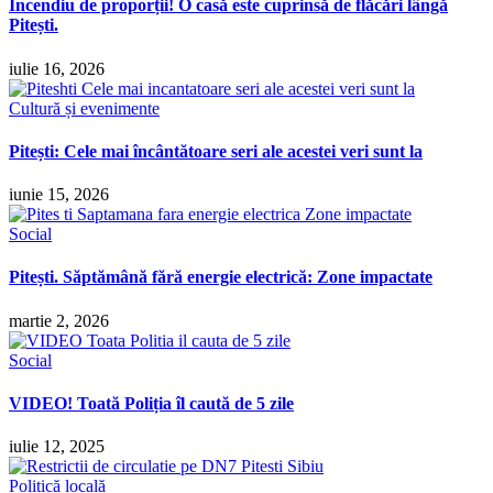
Incendiu de proporții! O casă este cuprinsă de flăcări lângă
Pitești.
iulie 16, 2026
Cultură și evenimente
Pitești: Cele mai încântătoare seri ale acestei veri sunt la
iunie 15, 2026
Social
Pitești. Săptămână fără energie electrică: Zone impactate
martie 2, 2026
Social
VIDEO! Toată Poliția îl caută de 5 zile
iulie 12, 2025
Politică locală