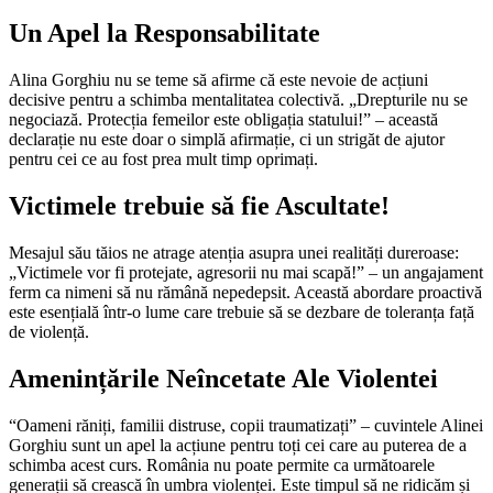
Un Apel la Responsabilitate
Alina Gorghiu nu se teme să afirme că este nevoie de acțiuni
decisive pentru a schimba mentalitatea colectivă. „Drepturile nu se
negociază. Protecția femeilor este obligația statului!” – această
declarație nu este doar o simplă afirmație, ci un strigăt de ajutor
pentru cei ce au fost prea mult timp oprimați.
Victimele trebuie să fie Ascultate!
Mesajul său tăios ne atrage atenția asupra unei realități dureroase:
„Victimele vor fi protejate, agresorii nu mai scapă!” – un angajament
ferm ca nimeni să nu rămână nepedepsit. Această abordare proactivă
este esențială într-o lume care trebuie să se dezbare de toleranța față
de violență.
Amenințările Neîncetate Ale Violentei
“Oameni răniți, familii distruse, copii traumatizați” – cuvintele Alinei
Gorghiu sunt un apel la acțiune pentru toți cei care au puterea de a
schimba acest curs. România nu poate permite ca următoarele
generații să crească în umbra violenței. Este timpul să ne ridicăm și