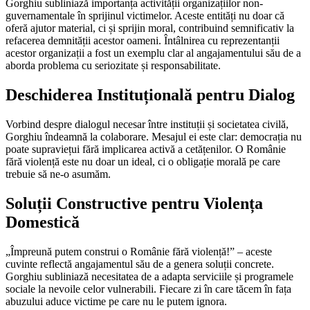
Gorghiu subliniază importanța activității organizațiilor non-
guvernamentale în sprijinul victimelor. Aceste entități nu doar că
oferă ajutor material, ci și sprijin moral, contribuind semnificativ la
refacerea demnității acestor oameni. Întâlnirea cu reprezentanții
acestor organizații a fost un exemplu clar al angajamentului său de a
aborda problema cu seriozitate și responsabilitate.
Deschiderea Instituțională pentru Dialog
Vorbind despre dialogul necesar între instituții și societatea civilă,
Gorghiu îndeamnă la colaborare. Mesajul ei este clar: democrația nu
poate supraviețui fără implicarea activă a cetățenilor. O Românie
fără violență este nu doar un ideal, ci o obligație morală pe care
trebuie să ne-o asumăm.
Soluții Constructive pentru Violența
Domestică
„Împreună putem construi o Românie fără violență!” – aceste
cuvinte reflectă angajamentul său de a genera soluții concrete.
Gorghiu subliniază necesitatea de a adapta serviciile și programele
sociale la nevoile celor vulnerabili. Fiecare zi în care tăcem în fața
abuzului aduce victime pe care nu le putem ignora.