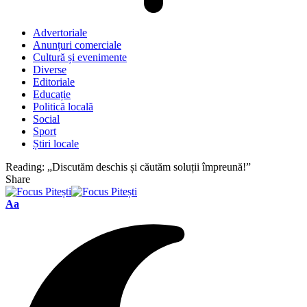
Advertoriale
Anunțuri comerciale
Cultură și evenimente
Diverse
Editoriale
Educație
Politică locală
Social
Sport
Știri locale
Reading:
„Discutăm deschis și căutăm soluții împreună!”
Share
Font
Aa
Resizer