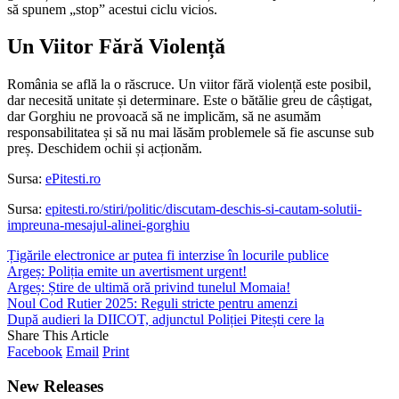
să spunem „stop” acestui ciclu vicios.
Un Viitor Fără Violență
România se află la o răscruce. Un viitor fără violență este posibil,
dar necesită unitate și determinare. Este o bătălie greu de câștigat,
dar Gorghiu ne provoacă să ne implicăm, să ne asumăm
responsabilitatea și să nu mai lăsăm problemele să fie ascunse sub
preș. Deschidem ochii și acționăm.
Sursa:
ePitesti.ro
Sursa:
epitesti.ro/stiri/politic/discutam-deschis-si-cautam-solutii-
impreuna-mesajul-alinei-gorghiu
Țigările electronice ar putea fi interzise în locurile publice
Argeș: Poliția emite un avertisment urgent!
Argeș: Știre de ultimă oră privind tunelul Momaia!
Noul Cod Rutier 2025: Reguli stricte pentru amenzi
După audieri la DIICOT, adjunctul Poliției Pitești cere la
Share This Article
Facebook
Email
Print
New Releases