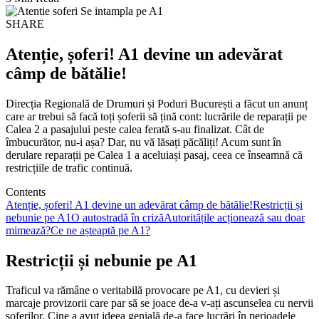
SHARE
Atenție, șoferi! A1 devine un adevărat
câmp de bătălie!
Direcția Regională de Drumuri și Poduri București a făcut un anunț
care ar trebui să facă toți șoferii să țină cont: lucrările de reparații pe
Calea 2 a pasajului peste calea ferată s-au finalizat. Cât de
îmbucurător, nu-i așa? Dar, nu vă lăsați păcăliți! Acum sunt în
derulare reparații pe Calea 1 a aceluiași pasaj, ceea ce înseamnă că
restricțiile de trafic continuă.
Contents
Atenție, șoferi! A1 devine un adevărat câmp de bătălie!
Restricții și
nebunie pe A1
O autostradă în criză
Autoritățile acționează sau doar
mimează?
Ce ne așteaptă pe A1?
Restricții și nebunie pe A1
Traficul va rămâne o veritabilă provocare pe A1, cu devieri și
marcaje provizorii care par să se joace de-a v-ați ascunselea cu nervii
șoferilor. Cine a avut ideea genială de-a face lucrări în perioadele