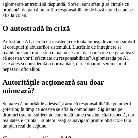
aglomerate ar trebui să răspundă! Șoferii sunt sfătuiți să circule cu
prudență, de parcă nu ar fi o responsabilitate de bază atunci când se
află la volan.
O autostradă în criză
Autostrada A1, cerută cu insistență de toată lumea, devine un simbol
al corupției și abuzurilor sistemului. Lucrările de întreținere și
reabilitare sunt din ce în ce mai necesare, dar oare cine ne garantează
că acestea vor fi efectuate cu responsabilitate? Aglomerația pe A1
este adesea considerată o normalitate, dar e doar un semn clar al
nepăsării oficialilor.
Autoritățile acționează sau doar
mimează?
Se pare că autoritățile adesea își aruncă responsabilitățile pe umerii
șoferilor, în timp ce acestea se află la comoditate. Siguranța pe
drumuri este un subiect pe care toată lumea susține că-l respectă, dar
realitatea e cruntă – suntem lăsați să navigăm printre obstacole fără
un plan real de acțiune.