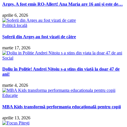
Argeș. A fost emis RO-Allert! Ana Maria are 16 ani și este de…
aprilie 6, 2026
Politică locală
Șoferii din Argeș au fost vizați de către
martie 17, 2026
Social
Doliu în Poliție! Andrei Nițoiu s-a stins din viață la doar 47 de
ani!
martie 4, 2026
Educație
MBA Kids transformă performanța educațională pentru copii
aprilie 13, 2026