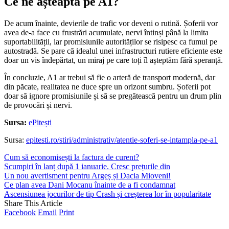
Ce ne așteaptă pe A1?
De acum înainte, devierile de trafic vor deveni o rutină. Șoferii vor
avea de-a face cu frustrări acumulate, nervi întinși până la limita
suportabilității, iar promisiunile autorităților se risipesc ca fumul pe
autostradă. Se pare că idealul unei infrastructuri rutiere eficiente este
doar un vis îndepărtat, un miraj pe care toți îl așteptăm fără speranță.
În concluzie, A1 ar trebui să fie o arteră de transport modernă, dar
din păcate, realitatea ne duce spre un orizont sumbru. Șoferii pot
doar să ignore promisiunile și să se pregătească pentru un drum plin
de provocări și nervi.
Sursa:
ePitești
Sursa:
epitesti.ro/stiri/administrativ/atentie-soferi-se-intampla-pe-a1
Cum să economisești la factura de curent?
Scumpiri în lanț după 1 ianuarie. Cresc prețurile din
Un nou avertisment pentru Argeș și Dacia Mioveni!
Ce plan avea Dani Mocanu înainte de a fi condamnat
Ascensiunea jocurilor de tip Crash și creșterea lor în popularitate
Share This Article
Facebook
Email
Print