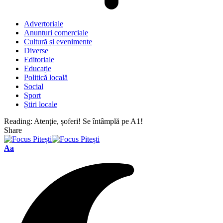
Advertoriale
Anunțuri comerciale
Cultură și evenimente
Diverse
Editoriale
Educație
Politică locală
Social
Sport
Știri locale
Reading:
Atenție, șoferi! Se întâmplă pe A1!
Share
Font
Aa
Resizer