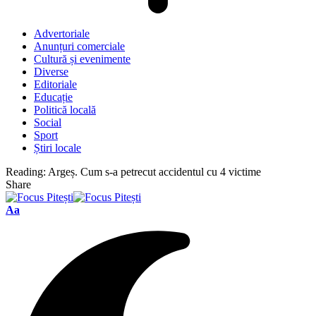
Advertoriale
Anunțuri comerciale
Cultură și evenimente
Diverse
Editoriale
Educație
Politică locală
Social
Sport
Știri locale
Reading:
Argeș. Cum s-a petrecut accidentul cu 4 victime
Share
Font
Aa
Resizer