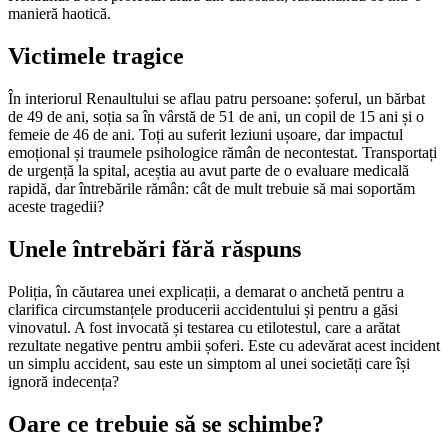
manieră haotică.
Victimele tragice
În interiorul Renaultului se aflau patru persoane: șoferul, un bărbat
de 49 de ani, soția sa în vârstă de 51 de ani, un copil de 15 ani și o
femeie de 46 de ani. Toți au suferit leziuni ușoare, dar impactul
emoțional și traumele psihologice rămân de necontestat. Transportați
de urgență la spital, aceștia au avut parte de o evaluare medicală
rapidă, dar întrebările rămân: cât de mult trebuie să mai soportăm
aceste tragedii?
Unele întrebări fără răspuns
Poliția, în căutarea unei explicații, a demarat o anchetă pentru a
clarifica circumstanțele producerii accidentului și pentru a găsi
vinovatul. A fost invocată și testarea cu etilotestul, care a arătat
rezultate negative pentru ambii șoferi. Este cu adevărat acest incident
un simplu accident, sau este un simptom al unei societăți care își
ignoră indecența?
Oare ce trebuie să se schimbe?