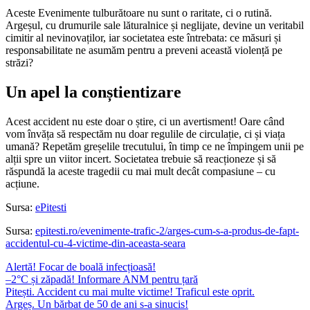
Aceste Evenimente tulburătoare nu sunt o raritate, ci o rutină.
Argeșul, cu drumurile sale lăturalnice și neglijate, devine un veritabil
cimitir al nevinovaților, iar societatea este întrebata: ce măsuri și
responsabilitate ne asumăm pentru a preveni această violență pe
străzi?
Un apel la conștientizare
Acest accident nu este doar o știre, ci un avertisment! Oare când
vom învăța să respectăm nu doar regulile de circulație, ci și viața
umană? Repetăm greșelile trecutului, în timp ce ne împingem unii pe
alții spre un viitor incert. Societatea trebuie să reacționeze și să
răspundă la aceste tragedii cu mai mult decât compasiune – cu
acțiune.
Sursa:
ePitesti
Sursa:
epitesti.ro/evenimente-trafic-2/arges-cum-s-a-produs-de-fapt-
accidentul-cu-4-victime-din-aceasta-seara
Alertă! Focar de boală infecțioasă!
–2°C și zăpadă! Informare ANM pentru țară
Pitești. Accident cu mai multe victime! Traficul este oprit.
Argeș. Un bărbat de 50 de ani s-a sinucis!