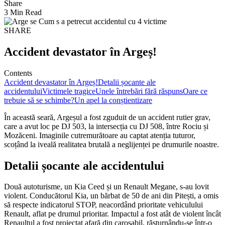
Share
3 Min Read
SHARE
Accident devastator în Argeș!
Contents
Accident devastator în Argeș!
Detalii șocante ale
accidentului
Victimele tragice
Unele întrebări fără răspuns
Oare ce
trebuie să se schimbe?
Un apel la conștientizare
În această seară, Argeșul a fost zguduit de un accident rutier grav,
care a avut loc pe DJ 503, la intersecția cu DJ 508, între Rociu și
Mozăceni. Imaginile cutremurătoare au captat atenția tuturor,
scoțând la iveală realitatea brutală a neglijenței pe drumurile noastre.
Detalii șocante ale accidentului
Două autoturisme, un Kia Ceed și un Renault Megane, s-au lovit
violent. Conducătorul Kia, un bărbat de 50 de ani din Pitești, a omis
să respecte indicatorul STOP, neacordând prioritate vehiculului
Renault, aflat pe drumul prioritar. Impactul a fost atât de violent încât
Renaultul a fost proiectat afară din carosabil, răsturnându-se într-o