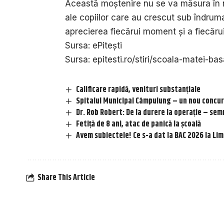
Această moștenire nu se va măsura în no
ale copiilor care au crescut sub îndrum
aprecierea fiecărui moment și a fiecăru
Sursa:
ePitești
Sursa:
epitesti.ro/stiri/scoala-matei-ba
Calificare rapidă, venituri substanțiale
Spitalul Municipal Câmpulung – un nou concur
Dr. Rob Robert: De la durere la operație – sem
Fetiță de 8 ani, atac de panică la școală
Avem subiectele! Ce s-a dat la BAC 2026 la Lim
Share This Article