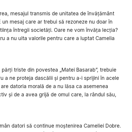
erea, mesajul transmis de unitatea de învățământ
 E un mesaj care ar trebui să rezoneze nu doar în
tiința întregii societăți. Oare ne vom învăța lecția?
tru a nu uita valorile pentru care a luptat Camelia
părți triste din povestea „Matei Basarab”, trebuie
a ne proteja dascălii și pentru a-i sprijini în acele
 are datoria morală de a nu lăsa ca asemenea
tiv și de a avea grijă de omul care, la rândul său,
evi rămân datori să continue moștenirea Cameliei Dobre.