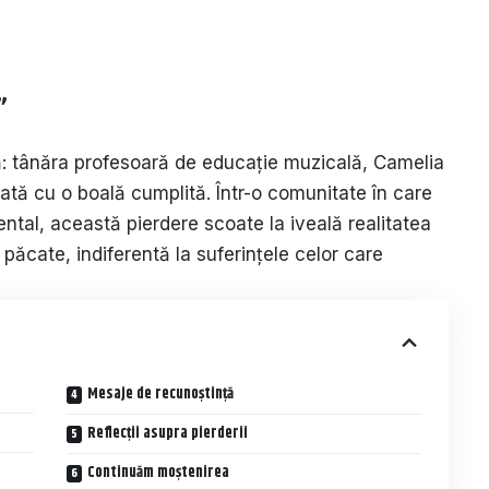
”
că: tânăra profesoară de educație muzicală, Camelia
tă cu o boală cumplită. Într-o comunitate în care
ental, această pierdere scoate la iveală realitatea
păcate, indiferentă la suferințele celor care
Mesaje de recunoștință
Reflecții asupra pierderii
Continuăm moștenirea