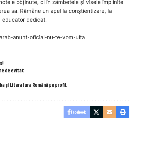
tele obținute, ci în zâmbetele și visele împlinite
area sa. Rămâne un apel la conștientizare, la
i educator dedicat.
sarab-anunt-oficial-nu-te-vom-uita
s!
ne de evitat
ba și Literatura Română pe profil.
Facebook