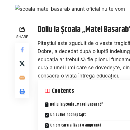
Doliu la Școala „Matei Basarab
SHARE
Piteștiul este zguduit de o veste tragi
Dobre, a decedat după o luptă îndelunga
educația ar trebui să fie pilonul fundam
dură a unei lumi care se dovedește, din 
consacră o viață întregă educației.
Contents
Doliu la Școala „Matei Basarab”
Un suflet nedreptățit
Un om care a lăsat o amprentă