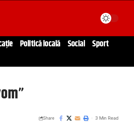
cație
Politică locală
Social
Sport
 vom”
3 Min Read
Share