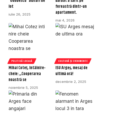
“Odobescu” alături de
bărbat a sărit pe
lot
fereastră dintr-un
apartament.
iulie 26, 2025
mai 4, 2026
POLITICĂ LOCALĂ
CULTURĂ ȘI EVENIMENTE
Mihai Coteț, întâlnire-
ISU Argeș, mesaj de
cheie: ,,Cooperarea
ultimă oră!
noastră se
decembrie 2, 2025
noiembrie 5, 2025