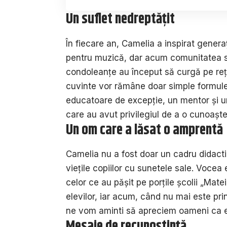
Un suflet nedreptățit
În fiecare an, Camelia a inspirat generaț
pentru muzică, dar acum comunitatea se
condoleanțe au început să curgă pe rețe
cuvinte vor rămâne doar simple formule 
educatoare de excepție, un mentor și un 
care au avut privilegiul de a o cunoaște
Un om care a lăsat o amprentă
Camelia nu a fost doar un cadru didacti
viețile copiilor cu sunetele sale. Vocea 
celor ce au pășit pe porțile școlii „Mat
elevilor, iar acum, când nu mai este prin
ne vom aminti să apreciem oameni ca ea
Mesaje de recunoștință