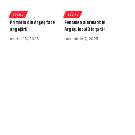
SOCIAL
SOCIAL
Primăria din Argeș face
Fenomen alarmant în
angajări!
Argeș, locul 3 în țară!
martie 18, 2026
noiembrie 7, 2025