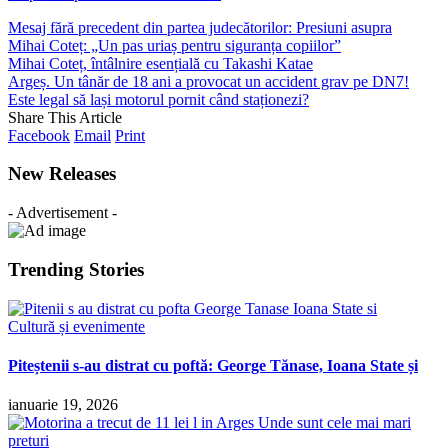
Mesaj fără precedent din partea judecătorilor: Presiuni asupra
Mihai Coteț: „Un pas uriaș pentru siguranța copiilor”
Mihai Coteț, întâlnire esențială cu Takashi Katae
Argeș. Un tânăr de 18 ani a provocat un accident grav pe DN7!
Este legal să lași motorul pornit când staționezi?
Share This Article
Facebook
Email
Print
New Releases
- Advertisement -
Trending Stories
Cultură și evenimente
Piteștenii s-au distrat cu poftă: George Tănase, Ioana State și
ianuarie 19, 2026