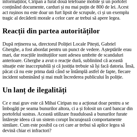
informațiilor, Ciripan a furat două telefoane mobile și un portofel
conținând documente, carduri și nu mai puțin de 800 de lei. Acest
act rușinos nu este doar un furt lipsit de scrupule, ci și un exemplu
tragic al decăderii morale a celor care ar trebui să apere legea.
Reacții din partea autorităților
După reținerea sa, directorul Poliției Locale Pitești, Gabriel
Gherghe, a fost abordat pentru un punct de vedere. Așteptările erau
mari, dar reacțiile instituțiilor sunt adesea umbrite de scandaluri
anterioare. Gherghe a avut o reacție dură, subliniind că această
situație este inacceptabilă și că justiția trebuie să își facă datoria. Însă,
păcat că nu este prima dată când se întâmplă astfel de fapte, fiecare
incident subminând și mai mult încrederea publicului în poliție.
Un lanț de ilegalități
Ce e mai grav este că Mihai Ciripan nu a acționat doar pentru a se
îmbogăți pe seama bunurilor altora, ci a și folosit un card bancar din
portofelul sustras. Această utilizare frauduloasă a bunurilor furate
întărește ideea că un sistem corupt încurajează comportamente
similare. Cum este posibil ca cei care ar trebui să aplice legea să
devină chiar ei infractori?