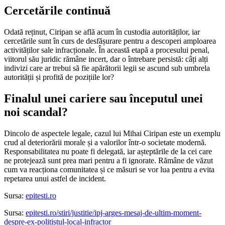
Cercetările continuă
Odată reținut, Ciripan se află acum în custodia autorităților, iar
cercetările sunt în curs de desfășurare pentru a descoperi amploarea
activităților sale infracționale. În această etapă a procesului penal,
viitorul său juridic rămâne incert, dar o întrebare persistă: câți alți
indivizi care ar trebui să fie apărătorii legii se ascund sub umbrela
autorității și profită de pozițiile lor?
Finalul unei cariere sau începutul unei
noi scandal?
Dincolo de aspectele legale, cazul lui Mihai Ciripan este un exemplu
crud al deteriorării morale și a valorilor într-o societate modernă.
Responsabilitatea nu poate fi delegată, iar așteptările de la cei care
ne protejează sunt prea mari pentru a fi ignorate. Rămâne de văzut
cum va reacționa comunitatea și ce măsuri se vor lua pentru a evita
repetarea unui astfel de incident.
Sursa:
epitesti.ro
Sursa:
epitesti.ro/stiri/justitie/ipj-arges-mesaj-de-ultim-moment-
despre-ex-politistul-local-infractor