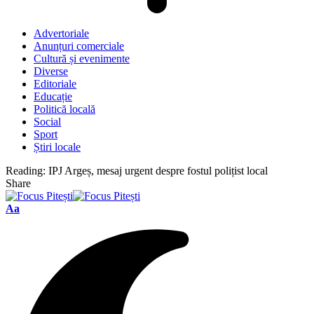
Advertoriale
Anunțuri comerciale
Cultură și evenimente
Diverse
Editoriale
Educație
Politică locală
Social
Sport
Știri locale
Reading:
IPJ Argeș, mesaj urgent despre fostul polițist local
Share
Font
Aa
Resizer