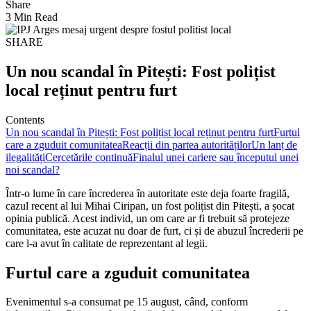
Share
3 Min Read
SHARE
Un nou scandal în Pitești: Fost polițist
local reținut pentru furt
Contents
Un nou scandal în Pitești: Fost polițist local reținut pentru furt
Furtul
care a zguduit comunitatea
Reacții din partea autorităților
Un lanț de
ilegalități
Cercetările continuă
Finalul unei cariere sau începutul unei
noi scandal?
Într-o lume în care încrederea în autoritate este deja foarte fragilă,
cazul recent al lui Mihai Ciripan, un fost polițist din Pitești, a șocat
opinia publică. Acest individ, un om care ar fi trebuit să protejeze
comunitatea, este acuzat nu doar de furt, ci și de abuzul încrederii pe
care l-a avut în calitate de reprezentant al legii.
Furtul care a zguduit comunitatea
Evenimentul s-a consumat pe 15 august, când, conform