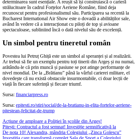
determinarea sunt esențiale. A reușit să își construiască o carieră
strălucitoare în cadrul Forțelor Aeriene Române, fiind deja
recunoscut pentru profesionalismul său. Participarea sa recentă la
Bucharest International Air Show este o dovadă a abilităților sale,
având în vedere că a interacționat cu piloți de top și avioane
spectaculoase, subliniind încă o dată nivelul său de excelență.
Un simbol pentru tineretul român
Povestea lui Petruț Ghiță este un simbol al speranței și al realizării.
Ar trebui să fie un exemplu pentru toți tinerii din Argeș și nu numai,
arătându-le că prin muncă și pasiune se pot atinge performanțe de
nivel mondial. De la „Brătianu” până la vârful carierei militare, el
dovedește că nu există obstacole insurmontabile, ci doar lecții de
viață în fiecare suferință și fiecare triumf.
Sursa:
financiarpress.ro
Sursa:
epitesti.ro/stiri/social/de-la-bratianu-in-elita-fortelor-aeriene-
pitestean-felicitat-de-trump
Acțiune de amploare a Poliției în școlile din Argeș!
Pitești: Contractul a fost semnat! Investiție semnificativă la
De nota 10! Alexandra, mândria Colegiului „Zinca Golescu”
Investiția care transformă complet Sala de Sport a Colegiului