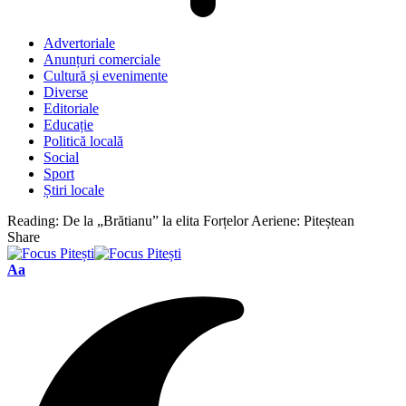
Advertoriale
Anunțuri comerciale
Cultură și evenimente
Diverse
Editoriale
Educație
Politică locală
Social
Sport
Știri locale
Reading:
De la „Brătianu” la elita Forțelor Aeriene: Piteștean
Share
Font
Aa
Resizer