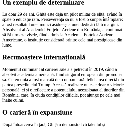
Un exemplu de determinare
La doar 29 de ani, Ghiță este deja un pilot militar de elită, având în
spate o educație rară. Perseverența sa nu a fost o simplă întâmplare;
a fost rezultatul unei munci asidue și a unei dedicări fără margini.
Absolvent al Academiei Forțelor Aeriene din România, a continuat
să își urmeze visele, fiind admis la Academia Forțelor Aeriene
Americane, o instituție considerată printre cele mai prestigioase din
lume.
Recunoaștere internațională
Momentul culminant al carierei sale s-a petrecut în 2019, când a
absolvit academia americană, fiind singurul european din promoția
sa. Ceremonia a fost marcată de o onoare rară: felicitarea directă din
partea președintelui Trump. Această realizare nu este doar o victorie
personală, ci și o reflectare a potențialului neexploatat al tinerilor din
România, care, în ciuda condițiilor dificile, pot ajunge pe cele mai
înalte culmi.
O carieră în expansiune
După întoarcerea în țară, Ghiță a demonstrat că talentul și