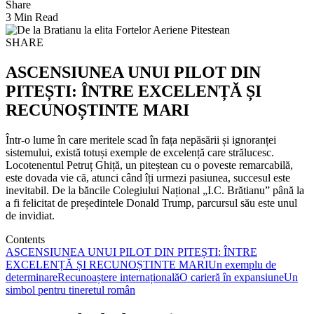
Share
3 Min Read
SHARE
ASCENSIUNEA UNUI PILOT DIN
PITEȘTI: ÎNTRE EXCELENȚĂ ȘI
RECUNOȘTINTE MARI
Într-o lume în care meritele scad în fața nepăsării și ignoranței
sistemului, există totuși exemple de excelență care strălucesc.
Locotenentul Petruț Ghiță, un piteștean cu o poveste remarcabilă,
este dovada vie că, atunci când îți urmezi pasiunea, succesul este
inevitabil. De la băncile Colegiului Național „I.C. Brătianu” până la
a fi felicitat de președintele Donald Trump, parcursul său este unul
de invidiat.
Contents
ASCENSIUNEA UNUI PILOT DIN PITEȘTI: ÎNTRE
EXCELENȚĂ ȘI RECUNOȘTINTE MARI
Un exemplu de
determinare
Recunoaștere internațională
O carieră în expansiune
Un
simbol pentru tineretul român