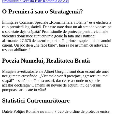
Promisiuni?
Aceasta Este România de Azi
O Premieră sau o Stratagemă?
Înființarea Comisiei Speciale „România fără violență” este etichetată
ca o premieră legislativă. Dar este oare doar un alt strat de vopsea pe
o societate deja crăpată? Promisiunile de protecție pentru victimele
violenței domestice sunt cuvinte goale în fața unei statistici
alarmante: 27.676 de cazuri raportate în primele șapte luni ale anului
curent. Un joc de-a „ne face bine”, fără să ne asumăm cu adevărat
responsabilitatea!
Poezia Numelui, Realitatea Brută
Mesajele avertizatoare ale Alinei Gorghiu sunt doar ecouri ale unei
nesiguranțe crescânde. „Victimele vor fi protejate, agresorii nu mai
scapă!” – sună bine în discursuri, dar ce se ascunde în spatele
acestor declarații? Oamenii au nevoie de acțiuni, nu de versuri
pompoase aruncate în vânt!
Statistici Cutremurătoare
Datele Poliției Române nu mint: 7.520 de ordine de protecție emise,