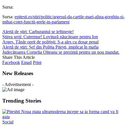
Sursa:
Sursa:
epitesti.ro/stiri/politic/argesul-da-cartile-mari-alina-gorghiu-si-
mihai-cotet-functii-grele-in-parlament
Alertă de știri: Carburantul se ieftinește!
Știrea serii: Cutremur! Lovitură năucitoare pentru Ion
Argeș. Tânăr oprit de polițiști: S-a ales cu dosar penal
Alertă de știri: Șef din Poliția Pitești, implicat în mafia
Judecătoarea Cornelia Olteanu se prezintă pentru un nou mandat.
Share This Article
Facebook
Email
Print
New Releases
- Advertisement -
Trending Stories
Social