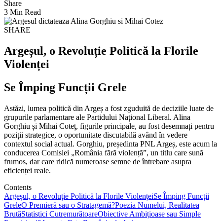
Share
3 Min Read
SHARE
Argeșul, o Revoluție Politică la Florile
Violenței
Se Împing Funcții Grele
Astăzi, lumea politică din Argeș a fost zguduită de deciziile luate de
grupurile parlamentare ale Partidului Național Liberal. Alina
Gorghiu și Mihai Coteț, figurile principale, au fost desemnați pentru
poziții strategice, o oportunitate discutabilă având în vedere
contextul social actual. Gorghiu, președinta PNL Argeș, este acum la
conducerea Comisiei „România fără violență”, un titlu care sună
frumos, dar care ridică numeroase semne de întrebare asupra
eficienței reale.
Contents
Argeșul, o Revoluție Politică la Florile Violenței
Se Împing Funcții
Grele
O Premieră sau o Stratagemă?
Poezia Numelui, Realitatea
Brută
Statistici Cutremurătoare
Obiective Ambițioase sau Simple