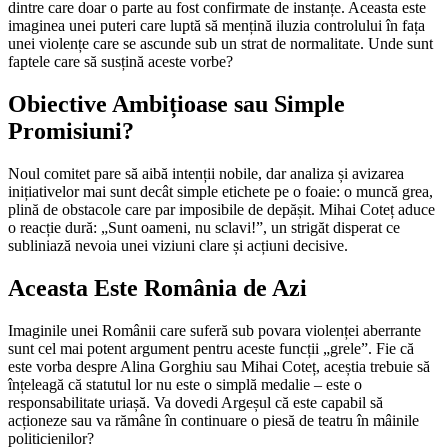
dintre care doar o parte au fost confirmate de instanțe. Aceasta este
imaginea unei puteri care luptă să mențină iluzia controlului în fața
unei violențe care se ascunde sub un strat de normalitate. Unde sunt
faptele care să susțină aceste vorbe?
Obiective Ambițioase sau Simple
Promisiuni?
Noul comitet pare să aibă intenții nobile, dar analiza și avizarea
inițiativelor mai sunt decât simple etichete pe o foaie: o muncă grea,
plină de obstacole care par imposibile de depășit. Mihai Coteț aduce
o reacție dură: „Sunt oameni, nu sclavi!”, un strigăt disperat ce
subliniază nevoia unei viziuni clare și acțiuni decisive.
Aceasta Este România de Azi
Imaginile unei Românii care suferă sub povara violenței aberrante
sunt cel mai potent argument pentru aceste funcții „grele”. Fie că
este vorba despre Alina Gorghiu sau Mihai Coteț, aceștia trebuie să
înțeleagă că statutul lor nu este o simplă medalie – este o
responsabilitate uriașă. Va dovedi Argeșul că este capabil să
acționeze sau va rămâne în continuare o piesă de teatru în mâinile
politicienilor?