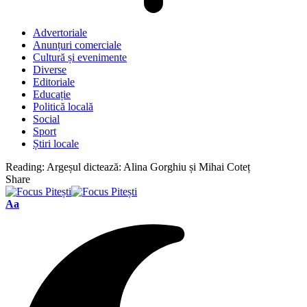
Advertoriale
Anunțuri comerciale
Cultură și evenimente
Diverse
Editoriale
Educație
Politică locală
Social
Sport
Știri locale
Reading:
Argeșul dictează: Alina Gorghiu și Mihai Coteț
Share
Font
Aa
Resizer