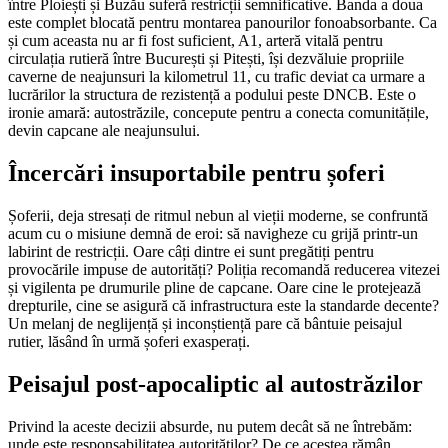
între Ploiești și Buzău suferă restricții semnificative. Banda a doua
este complet blocată pentru montarea panourilor fonoabsorbante. Ca
și cum aceasta nu ar fi fost suficient, A1, arteră vitală pentru
circulația rutieră între București și Pitești, își dezvăluie propriile
caverne de neajunsuri la kilometrul 11, cu trafic deviat ca urmare a
lucrărilor la structura de rezistență a podului peste DNCB. Este o
ironie amară: autostrăzile, concepute pentru a conecta comunitățile,
devin capcane ale neajunsului.
Încercări insuportabile pentru șoferi
Șoferii, deja stresați de ritmul nebun al vieții moderne, se confruntă
acum cu o misiune demnă de eroi: să navigheze cu grijă printr-un
labirint de restricții. Oare câți dintre ei sunt pregătiți pentru
provocările impuse de autorități? Poliția recomandă reducerea vitezei
și vigilenta pe drumurile pline de capcane. Oare cine le protejează
drepturile, cine se asigură că infrastructura este la standarde decente?
Un melanj de neglijență și inconștiență pare că bântuie peisajul
rutier, lăsând în urmă șoferi exasperați.
Peisajul post-apocaliptic al autostrăzilor
Privind la aceste decizii absurde, nu putem decât să ne întrebăm:
unde este responsabilitatea autorităților? De ce acestea rămân