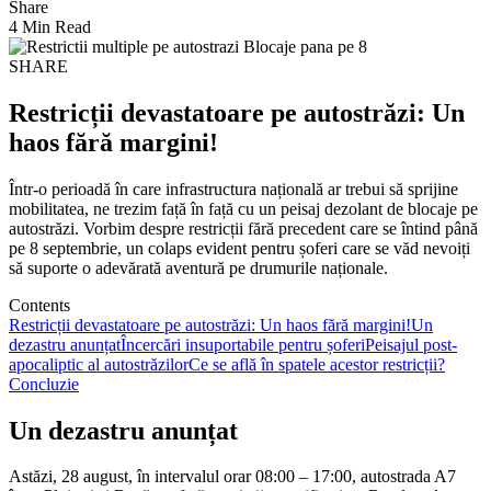
Share
4 Min Read
SHARE
Restricții devastatoare pe autostrăzi: Un
haos fără margini!
Într-o perioadă în care infrastructura națională ar trebui să sprijine
mobilitatea, ne trezim față în față cu un peisaj dezolant de blocaje pe
autostrăzi. Vorbim despre restricții fără precedent care se întind până
pe 8 septembrie, un colaps evident pentru șoferi care se văd nevoiți
să suporte o adevărată aventură pe drumurile naționale.
Contents
Restricții devastatoare pe autostrăzi: Un haos fără margini!
Un
dezastru anunțat
Încercări insuportabile pentru șoferi
Peisajul post-
apocaliptic al autostrăzilor
Ce se află în spatele acestor restricții?
Concluzie
Un dezastru anunțat
Astăzi, 28 august, în intervalul orar 08:00 – 17:00, autostrada A7