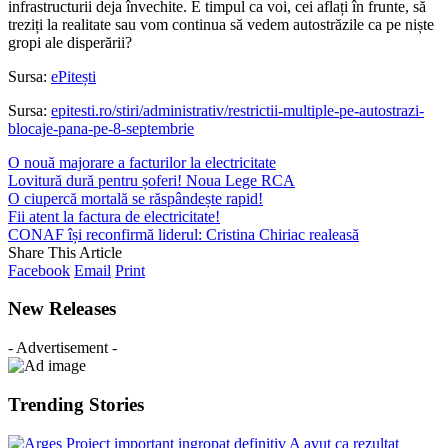
infrastructurii deja învechite. E timpul ca voi, cei aflați în frunte, să
treziți la realitate sau vom continua să vedem autostrăzile ca pe niște
gropi ale disperării?
Sursa:
ePitești
Sursa:
epitesti.ro/stiri/administrativ/restrictii-multiple-pe-autostrazi-
blocaje-pana-pe-8-septembrie
O nouă majorare a facturilor la electricitate
Lovitură dură pentru șoferi! Noua Lege RCA
O ciupercă mortală se răspândește rapid!
Fii atent la factura de electricitate!
CONAF își reconfirmă liderul: Cristina Chiriac realeasă
Share This Article
Facebook
Email
Print
New Releases
- Advertisement -
Trending Stories