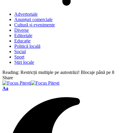
Advertoriale
Anunțuri comerciale
Cultură și evenimente
Diverse
Editoriale
Educație
Politică locală
Social
Sport
Știri locale
Reading:
Restricții multiple pe autostrăzi! Blocaje până pe 8
Share
Font
Aa
Resizer