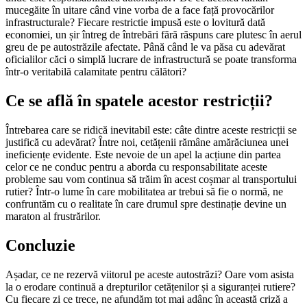
mucegăite în uitare când vine vorba de a face față provocărilor
infrastructurale? Fiecare restrictie impusă este o lovitură dată
economiei, un șir întreg de întrebări fără răspuns care plutesc în aerul
greu de pe autostrăzile afectate. Până când le va păsa cu adevărat
oficialilor căci o simplă lucrare de infrastructură se poate transforma
într-o veritabilă calamitate pentru călători?
Ce se află în spatele acestor restricții?
Întrebarea care se ridică inevitabil este: câte dintre aceste restricții se
justifică cu adevărat? Între noi, cetățenii rămâne amărăciunea unei
ineficiențe evidente. Este nevoie de un apel la acțiune din partea
celor ce ne conduc pentru a aborda cu responsabilitate aceste
probleme sau vom continua să trăim în acest coșmar al transportului
rutier? Într-o lume în care mobilitatea ar trebui să fie o normă, ne
confruntăm cu o realitate în care drumul spre destinație devine un
maraton al frustrărilor.
Concluzie
Așadar, ce ne rezervă viitorul pe aceste autostrăzi? Oare vom asista
la o erodare continuă a drepturilor cetățenilor și a siguranței rutiere?
Cu fiecare zi ce trece, ne afundăm tot mai adânc în această criză a