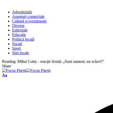
Advertoriale
Anunțuri comerciale
Cultură și evenimente
Diverse
Editoriale
Educație
Politică locală
Social
Sport
Știri locale
Reading:
Mihai Coteț – reacție fermă: „Sunt oameni, nu sclavi!”
Share
Font
Aa
Resizer