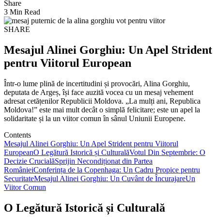
Share
3 Min Read
SHARE
Mesajul Alinei Gorghiu: Un Apel Strident
pentru Viitorul European
Într-o lume plină de incertitudini și provocări, Alina Gorghiu,
deputata de Argeș, își face auzită vocea cu un mesaj vehement
adresat cetățenilor Republicii Moldova. „La mulți ani, Republica
Moldova!” este mai mult decât o simplă felicitare; este un apel la
solidaritate și la un viitor comun în sânul Uniunii Europene.
Contents
Mesajul Alinei Gorghiu: Un Apel Strident pentru Viitorul
European
O Legătură Istorică și Culturală
Votul Din Septembrie: O
Decizie Crucială
Sprijin Necondiționat din Partea
României
Conferința de la Copenhaga: Un Cadru Propice pentru
Securitate
Mesajul Alinei Gorghiu: Un Cuvânt de Încurajare
Un
Viitor Comun
O Legătură Istorică și Culturală