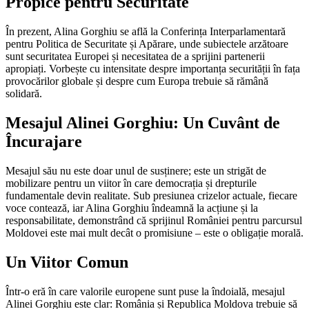
Propice pentru Securitate
În prezent, Alina Gorghiu se află la Conferința Interparlamentară
pentru Politica de Securitate și Apărare, unde subiectele arzătoare
sunt securitatea Europei și necesitatea de a sprijini partenerii
apropiați. Vorbește cu intensitate despre importanța securității în fața
provocărilor globale și despre cum Europa trebuie să rămână
solidară.
Mesajul Alinei Gorghiu: Un Cuvânt de
Încurajare
Mesajul său nu este doar unul de susținere; este un strigăt de
mobilizare pentru un viitor în care democrația și drepturile
fundamentale devin realitate. Sub presiunea crizelor actuale, fiecare
voce contează, iar Alina Gorghiu îndeamnă la acțiune și la
responsabilitate, demonstrând că sprijinul României pentru parcursul
Moldovei este mai mult decât o promisiune – este o obligație morală.
Un Viitor Comun
Într-o eră în care valorile europene sunt puse la îndoială, mesajul
Alinei Gorghiu este clar: România și Republica Moldova trebuie să