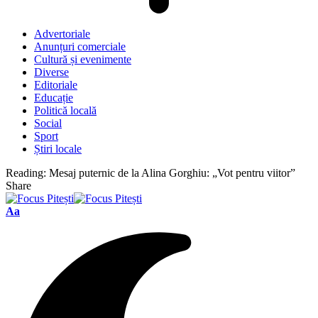
Advertoriale
Anunțuri comerciale
Cultură și evenimente
Diverse
Editoriale
Educație
Politică locală
Social
Sport
Știri locale
Reading:
Mesaj puternic de la Alina Gorghiu: „Vot pentru viitor”
Share
Font
Aa
Resizer