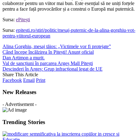
colaboreze pentru un viitor mai bun. Este esențial să ne uniți forțele
pentru a face față provocărilor și a construi o Europă mai puternică.
Sursa:
ePitești
Sursa:
epitesti.ro/stiri/politic/mesaj-puternic-de-la-alina-gorghiu-vot-
pentru-viitorul-european
Alina Gorghiu, mesaj tăios: „Victimele vor fi protejate”
Când începe încălzirea în Pitești! Anunț oficial
Dan Artimon a murit.
Val de sancțiuni în parcarea Argeș Mall Pitești
Descinderi în Argeș: Grup infracțional legat de UE
Share This Article
Facebook
Email
Print
New Releases
- Advertisement -
Trending Stories
Educație